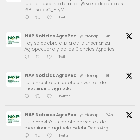
fuerte descenso térmico @Bolsadecereales
@BolsadeC_ETyM
Twitter
NAP Noticias AgroPec
@infonap
·
9h
Hoy se celebra el Día de la Enseñanza
Agropecuaria y de las Ciencias Agrarias
Twitter
NAP Noticias AgroPec
@infonap
·
9h
Julio mostró un rebote en ventas de
maquinaria agrícola
Twitter
NAP Noticias AgroPec
@infonap
·
24h
Julio mostró un rebote en ventas de
maquinaria agrícola @JohnDeereArg
Twitter