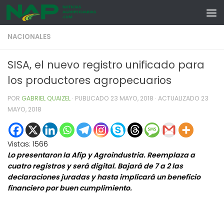
Skip to content
NACIONALES
SISA, el nuevo registro unificado para
los productores agropecuarios
POR
GABRIEL QUAIZEL
· PUBLICADO
23 MAYO, 2018
· ACTUALIZADO
23
MAYO, 2018
Vistas:
1566
Lo presentaron la Afip y Agroindustria. Reemplaza a
cuatro registros y será digital. Bajará de 7 a 2 las
declaraciones juradas y hasta implicará un beneficio
financiero por buen cumplimiento.