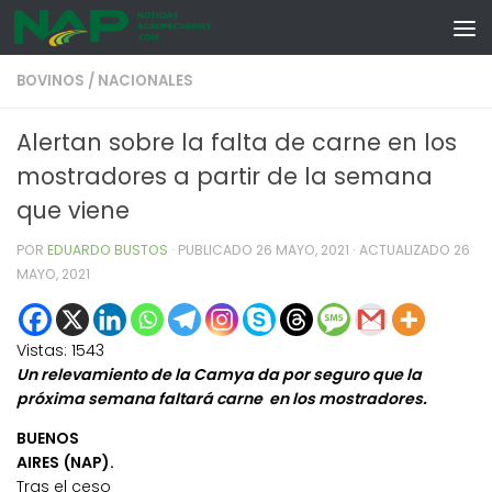
Skip to content
BOVINOS
/
NACIONALES
Alertan sobre la falta de carne en los
mostradores a partir de la semana
que viene
POR
EDUARDO BUSTOS
· PUBLICADO
26 MAYO, 2021
· ACTUALIZADO
26
MAYO, 2021
Vistas:
1543
Un relevamiento de la Camya da por seguro que la
próxima semana faltará carne en los mostradores.
BUENOS
AIRES (NAP).
Tras el ceso