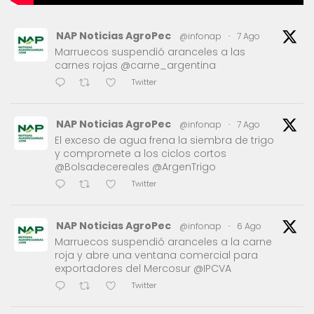
NAP Noticias AgroPec
@infonap
·
7 Ago
Marruecos suspendió aranceles a las
carnes rojas @carne_argentina
Twitter
NAP Noticias AgroPec
@infonap
·
7 Ago
El exceso de agua frena la siembra de trigo
y compromete a los ciclos cortos
@Bolsadecereales @ArgenTrigo
Twitter
NAP Noticias AgroPec
@infonap
·
6 Ago
Marruecos suspendió aranceles a la carne
roja y abre una ventana comercial para
exportadores del Mercosur @IPCVA
Twitter