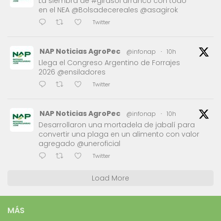
La siembra de #girasol arrancó con todo
en el NEA @Bolsadecereales @asagirok
Twitter
NAP Noticias AgroPec
@infonap
·
10h
Llega el Congreso Argentino de Forrajes
2026 @ensiladores
Twitter
NAP Noticias AgroPec
@infonap
·
10h
Desarrollaron una mortadela de jabalí para
convertir una plaga en un alimento con valor
agregado @uneroficial
Twitter
Load More
MÁS