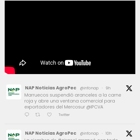
NAP Noticias AgroPec
@infonap
·
9h
Marruecos suspendió aranceles a la carne
roja y abre una ventana comercial para
exportadores del Mercosur @IPCVA
Twitter
NAP Noticias AgroPec
@infonap
·
10h