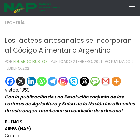
Skip to content
LECHERÍA
Los lácteos artesanales se incorporan
al Código Alimentario Argentino
POR
EDUARDO BUSTOS
· PUBLICADO
2 FEBRERO, 2021
· ACTUALIZADO
2
FEBRERO, 2021
Vistas:
1359
Con la publicación de una Resolución conjunta de las
carteras de Agricultura y Salud de la Nación los alimentos
de este origen mantienen su condición de artesanal
.
BUENOS
AIRES (NAP)
Con la