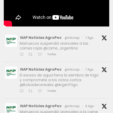
NAP Noticias AgroPec
@infonap
·
7 Ago
Marruecos suspendió aranceles a las
carnes rojas @carne_argentina
Twitter
NAP Noticias AgroPec
@infonap
·
7 Ago
El exceso de agua frena la siembra de trigo
y compromete a los ciclos cortos
@Bolsadecereales @ArgenTrigo
Twitter
NAP Noticias AgroPec
@infonap
·
6 Ago
Marruecos suspendió aranceles a la carne