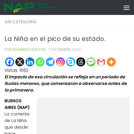
Skip to content
SIN CATEGORÍA
La Niña en el pico de su estado.
POR
EDUARDO BUSTOS
·
7 DICIEMBRE, 2020
Vistas:
1582
El impacto de esa circulación se refleja en un período de
lluvias menores, que comenzaron a observarse antes de
la primavera.
BUENOS
AIRES (NAP)
La corriente
de La Niña
que desde
hace