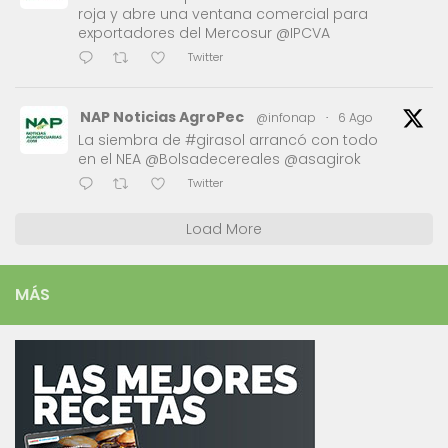
roja y abre una ventana comercial para
exportadores del Mercosur @IPCVA
Twitter
NAP Noticias AgroPec
@infonap
·
6 Ago
La siembra de #girasol arrancó con todo
en el NEA @Bolsadecereales @asagirok
Twitter
Load More
MÁS