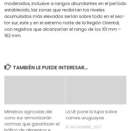
moderados, inclusive a rangos abundantes en el período
esta­blecido, las zonas que recibirían los niveles
acumulados más ele­vados serían sobre todo en el sec­
tor sur, este y en el extremo norte de la Región Oriental,
con regis­tros que alcanzarían el rango de los 101 mm –
162 mm.
TAMBIÉN LE PUEDE INTERESAR...
Ministros agrícolas del
La UE pone la lupa sobre
cono sur armonizarán
carnes uruguayas
normas que garanticen el
10 NOVIEMBRE, 2017
tráfico de alimentos e