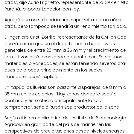
atrás”, dijo Aurio Frighetto, representante de la CAP en Alto
Paraná., al portal Lanacion.com.py.
Agregó que no se tendría una superzafra, como años
atrás, pero tampoco se tendría un rendimiento tan bajo.
El ingeniero Cristi Zorrilla, representante de la CAP en Caa­
guazú, afirmó que en el departa­mento hubo lluvias
generales de entre 20 mm a 35 mm y “el creci­miento de
los cultivos está avan­zando bastante bien. En algu­nos
materiales o variedades, se están teniendo severos ata­
ques de brocas, principalmente en los suelos
francoarenosos”, explicó.
En Itapúa las lluvias son bastante disparejas, de 8 mm a
35 mm en las colonias. “Hay zonas donde la sequía
continúa y esto afecta principalmente la soja
tempranera”, señaló Rubén Zoz, productor de la zona.
Según el informe climático del Insti­tuto de Biotecnología
Agrícola, en gran parte del país se mantienen las
perspectivas de precipi­taciones desde niveles escasos,