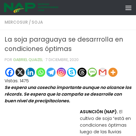
Skip to content
MERCOSUR
/
SOJA
La soja paraguaya se desarrrolla en
condiciones óptimas
POR
GABRIEL QUAIZEL
·
7 DICIEMBRE, 2020
Vistas:
1475
Se espera una cosecha importante aunque no alcance los
récords. Se espera que la campaña se desarrolle con
buen nivel de precipitaciones.
ASUNCIÓN (NAP).
El
cultivo de soja “está en
condiciones ópti­mas
luego de las lluvias