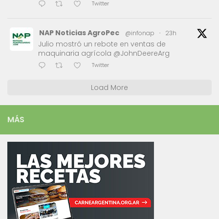
Twitter
NAP Noticias AgroPec
@infonap
·
23h
Julio mostró un rebote en ventas de
maquinaria agrícola @JohnDeereArg
Twitter
Load More
MÁS