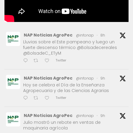
NAP Noticias AgroPec
@infonap
·
8h
Lluvias sobre el Este pampeano y luego un
fuerte descenso térmico @Bolsadecereales
@BolsadeC_ETyM
Twitter
NAP Noticias AgroPec
@infonap
·
9h
Hoy se celebra el Día de la Enseñanza
Agropecuaria y de las Ciencias Agrarias
Twitter
NAP Noticias AgroPec
@infonap
·
9h
Julio mostró un rebote en ventas de
maquinaria agrícola