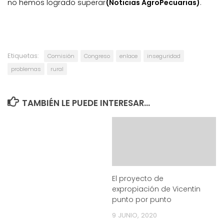
no hemos logrado superar
(Noticias AgroPecuarias)
.
Etiquetas:
Comisión
Congreso
enlace
inseguridad
problemas
rural
TAMBIÉN LE PUEDE INTERESAR...
El proyecto de
expropiación de Vicentin
punto por punto
9 JUNIO, 2020