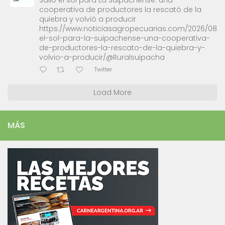
cooperativa de productores la rescató de la
quiebra y volvió a producir
https://www.noticiasagropecuarias.com/2026/08/0
el-sol-para-la-suipachense-una-cooperativa-
de-productores-la-rescato-de-la-quiebra-y-
volvio-a-producir/@Ruralsuipacha
Twitter
Load More
MÁS