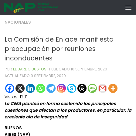
Skip to content
NACIONALES
La Comisión de Enlace manifiesta
preocupación por reuniones
inconducentes
POR
EDUARDO BUSTOS
· PUBLICADO
10 SEPTIEMBRE, 2020
·
ACTUALIZADO
9 SEPTIEMBRE, 2020
Vistas:
1201
La CEEA planteó en forma sostenida las principales
cuestiones que afectan a los productores, en particular, la
creciente ola de inseguridad.
BUENOS
AIRES (NAP)