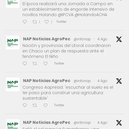
El Ipcva realizará una Jornada a Campo en
un establecimiento de engorde intensivo de
novillos Holando @IPCVA @HolandoACHA
Twitter
1
1
NAP Noticias AgroPec
@infonap
·
4 Ago
Nación y provincias del Litoral coordinaron
en Chaco un plan de respuesta ante el
fenómeno El Niño
Twitter
NAP Noticias AgroPec
@infonap
·
4 Ago
Congreso Aapresid: 'escuchar al suelo es el
1er paso para construir una agricultura
sustentable'
Twitter
NAP Noticias AgroPec
@infonap
·
4 Ago
Salió el sol para La Suipachense: una