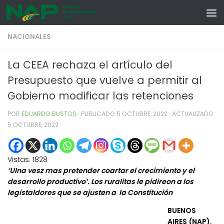
Skip to content
NACIONALES
La CEEA rechaza el artículo del
Presupuesto que vuelve a permitir al
Gobierno modificar las retenciones
POR
EDUARDO BUSTOS
· PUBLICADO
5 OCTUBRE, 2022
· ACTUALIZADO
5 OCTUBRE, 2022
Vistas:
1828
‘UIna vesz mas pretender coartar el crecimiento y el
desarrollo productivo’. Los ruralitas le pidireon a los
legistaldores que se ajusten a la Constitución
BUENOS
AIRES (NAP).