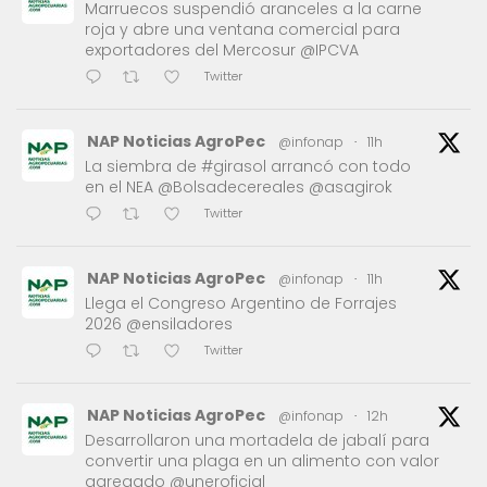
Marruecos suspendió aranceles a la carne
roja y abre una ventana comercial para
exportadores del Mercosur @IPCVA
Twitter
NAP Noticias AgroPec
@infonap
·
11h
La siembra de #girasol arrancó con todo
en el NEA @Bolsadecereales @asagirok
Twitter
NAP Noticias AgroPec
@infonap
·
11h
Llega el Congreso Argentino de Forrajes
2026 @ensiladores
Twitter
NAP Noticias AgroPec
@infonap
·
12h
Desarrollaron una mortadela de jabalí para
convertir una plaga en un alimento con valor
agregado @uneroficial