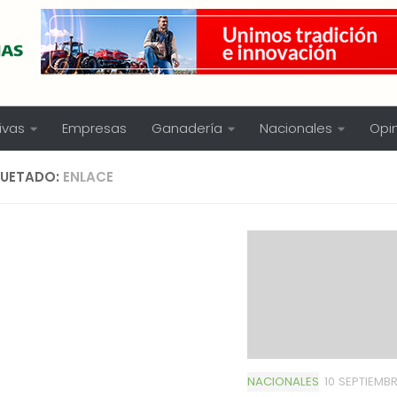
ivas
Empresas
Ganadería
Nacionales
Opi
QUETADO:
ENLACE
NACIONALES
10 SEPTIEMBR