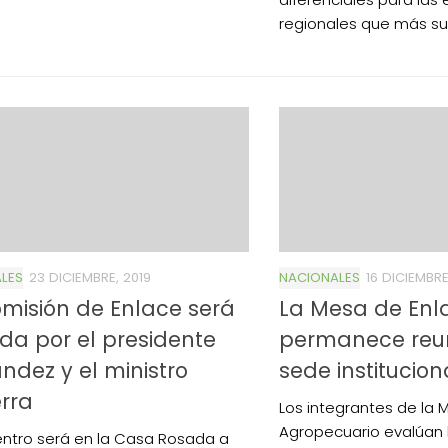
regionales que más suf
LES
23 DICIEMBRE, 2019
NACIONALES
16 DICIEMBRE
misión de Enlace será
La Mesa de Enl
ida por el presidente
permanece reun
ndez y el ministro
sede institucio
rra
Los integrantes de la 
Agropecuario evalúan 
entro será en la Casa Rosada a