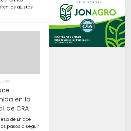
ren los ajustes.
, 2019
ace
ida en la
nal de CRA
Mesa de Enlace
los pasos a seguir