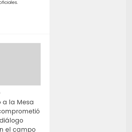
ficiales.
9
ó a la Mesa
 comprometió
diálogo
n el campo