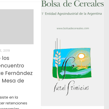
, 2019
 los
encuentro
te Fernández
a Mesa de
siste en la
er retenciones
s economías