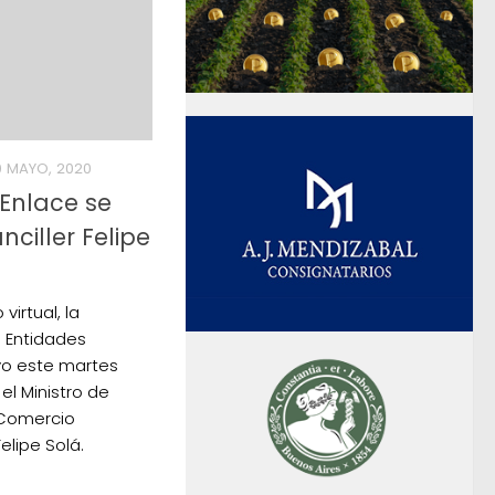
0 MAYO, 2020
Enlace se
nciller Felipe
irtual, la
 Entidades
o este martes
 el Ministro de
 Comercio
elipe Solá.