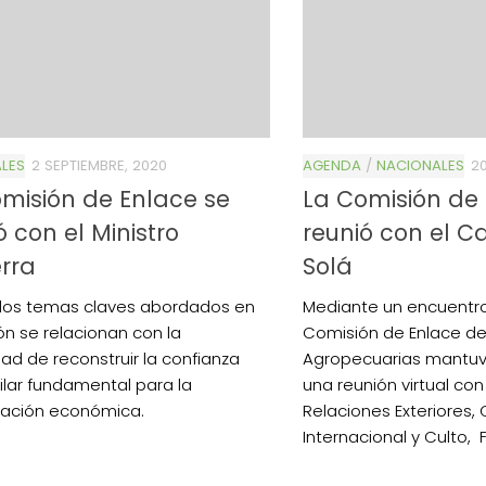
LES
2 SEPTIEMBRE, 2020
AGENDA
/
NACIONALES
2
misión de Enlace se
La Comisión de 
ó con el Ministro
reunió con el Ca
rra
Solá
los temas claves abordados en
Mediante un encuentro v
ión se relacionan con la
Comisión de Enlace de
ad de reconstruir la confianza
Agropecuarias mantuv
lar fundamental para la
una reunión virtual con
ración económica.
Relaciones Exteriores,
Internacional y Culto, F