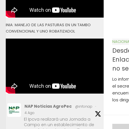
INIA: MANEJO DE LAS PASTURAS EN UN TAMBO
CONVENCIONAL Y UNO ROBATIZADOL
NACIONA
Desde
Enlac
no se
Lo info
el secre
encuent
los diri
NAP Noticias AgroPec
@infonap
·
4 Ago
El Ipcva realizará una Jornada a
Campo en un establecimiento de