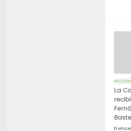
NACIONA
La Co
recib
Ferná
Baste
El encu