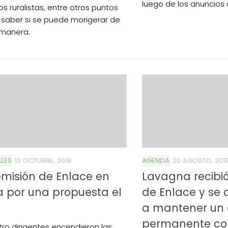
luego de los anuncios o
Los ruralistas, entre otros puntos
 saber si se puede morigerar de
 manera.
LES
13 OCTUBRE, 2019
AGENDA
20 AGOSTO, 201
misión de Enlace en
Lavagna recibi
a por una propuesta el
de Enlace y se
a mantener un 
permanente co
tro dirigentes encendieron las