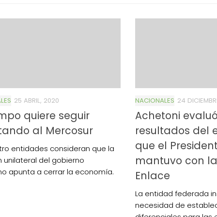
4/salio-
LES
25 ABRIL, 2020
NACIONALES
24 DICIEMBRE
mpo quiere seguir
Achetoni evaluó
tando al Mercosur
resultados del 
que el Presiden
tro entidades consideran que la
mantuvo con l
 unilateral del gobierno
no apunta a cerrar la economía.
Enlace
La entidad federada in
necesidad de establec
diferenciales para la