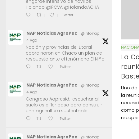
engorde intensivo de novillos
Holando @IPCVA @HolandoACHA
Twitter
1
1
NAP Noticias AgroPec
@infonap
·
4 Ago
Nación y provincias del Litoral
NACIONA
coordinaron en Chaco un plan de
La Co
respuesta ante el fenómeno El Niño
reuni
Twitter
Baste
NAP Noticias AgroPec
@infonap
·
Uno de 
4 Ago
la reun
Congreso Aapresid: 'escuchar al
necesid
suelo es el 1er paso para construir
como pi
una agricultura sustentable'
recupe
Twitter
NAP Noticias AgroPec
@infonap
·