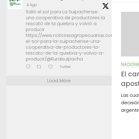
4 Ago
Salió el sol para La Suipachense:
una cooperativa de productores la
rescató de la quiebra y volvió a
producir
https://www.noticiasagropecuarias.com/2026/08/0
el-sol-para-la-suipachense-una-
cooperativa-de-productores-la-
rescato-de-la-quiebra-y-volvio-a-
producir/@Ruralsuipacha
NACIONA
Twitter
El ca
Load More
apos
Las cua
decisión
argenti