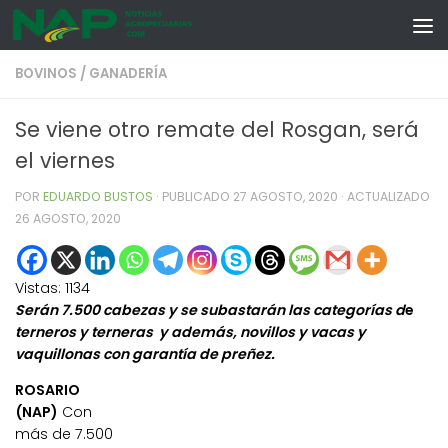
Skip to content
BOVINOS
/
GANADERÍA
Se viene otro remate del Rosgan, será
el viernes
POR
EDUARDO BUSTOS
· PUBLICADO
27 AGOSTO, 2020
· ACTUALIZADO
26 AGOSTO, 2020
Vistas:
1134
Serán 7.500 cabezas y se subastarán las categorías d
e
terneros y terneras y además, novillos y vacas y
vaquillonas con garantía de preñez.
ROSARIO
(NAP)
Con
más de 7.500