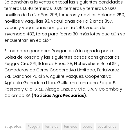
Se pondrán a la venta en total las siguientes cantidades:
terneros 1.646, terneras 1.028, terneros y terneras 2.620,
novillos de 1 a 2 años 208, terneros y novillos Holando 250,
novillos y vaquillas 93, vaquillonas de 1 a 2 años 357,
vacas y vaquillonas con garantía 240, vacas de
invernada 482, toros para faena 30, más lotes que aún se
encuentran en edición.
El mercado ganadero Rosgan está integrado por la
Bolsa de Rosario y las siguientes casas consignatarias:
Reggi y Cía. SRL, Ildarraz Hnos. SA, Etchevehere Rural SRL,
Ganaderos de Ceres Cooperativa Limitada, Ferialvarez
SRL, Gananor Pujol SA, Aguirre Vázquez, Cooperativa
Agrícola Ganadera Ltda. Guillermo Lehmann, Edgar E.
Pastore y Cía. S.R.L., Álzaga Unzué y Cía. S.A. y Colombo y
Colombo SA
(Noticias AgroPecuarias).
Etiquetas:
Rosgan
terneras
terneros
vacas
vaquillonas