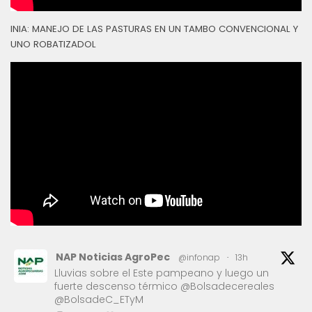
INIA: MANEJO DE LAS PASTURAS EN UN TAMBO CONVENCIONAL Y
UNO ROBATIZADOL
NAP Noticias AgroPec
@infonap
·
13h
Lluvias sobre el Este pampeano y luego un
fuerte descenso térmico @Bolsadecereales
@BolsadeC_ETyM