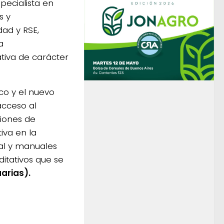
pecialista en
s y
dad y RSE,
a
tiva de carácter
co y el nuevo
acceso al
iones de
iva en la
al y manuales
ditativos que se
arias).