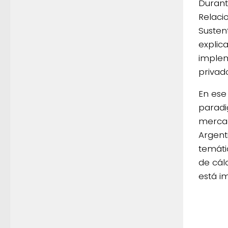
Durant
Relaci
Sustent
explic
implem
privad
En ese
paradi
mercad
Argent
temáti
de cál
está i