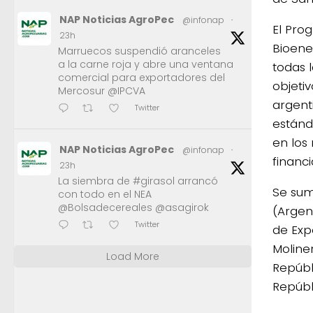
NAP Noticias AgroPec
@infonap
·
El Pro
23h
Bioene
Marruecos suspendió aranceles
a la carne roja y abre una ventana
todas 
comercial para exportadores del
objeti
Mercosur @IPCVA
argent
Twitter
estánd
en los
NAP Noticias AgroPec
@infonap
·
financ
23h
La siembra de #girasol arrancó
Se sum
con todo en el NEA
@Bolsadecereales @asagirok
(Argen
Twitter
de Exp
Moline
Load More
Repúbl
Repúbl