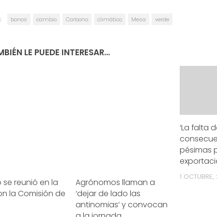
:
bonos
cambio
Carbono
climático
Mesa
verde
BIÉN LE PUEDE INTERESAR...
‘La falta 
consecue
pésimas p
exportaci
1 OCTUBRE,
se reunió en la
Agrónomos llaman a
on la Comisión de
‘dejar de lado las
antinomias’ y convocan
a la jornada