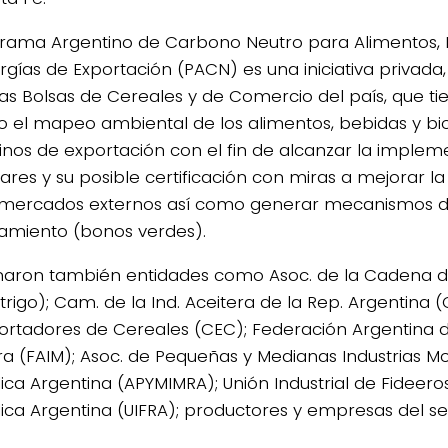
grama Argentino de Carbono Neutro para Alimentos, 
rgías de Exportación (PACN) es una iniciativa privada
las Bolsas de Cereales y de Comercio del país, que t
vo el mapeo ambiental de los alimentos, bebidas y bi
inos de exportación con el fin de alcanzar la imple
ares y su posible certificación con miras a mejorar l
 mercados externos así como generar mecanismos 
iamiento (bonos verdes).
aron también entidades como Asoc. de la Cadena de
trigo); Cam. de la Ind. Aceitera de la Rep. Argentina 
ortadores de Cereales (CEC); Federación Argentina de
ra (FAIM); Asoc. de Pequeñas y Medianas Industrias Mo
ica Argentina (APYMIMRA); Unión Industrial de Fideero
ica Argentina (UIFRA); productores y empresas del se