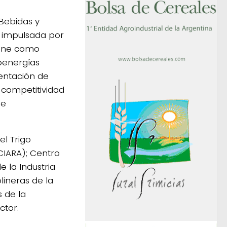
Bebidas y
, impulsada por
iene como
oenergías
mentación de
a competitividad
de
l Trigo
(CIARA); Centro
 la Industria
lineras de la
s de la
ctor.