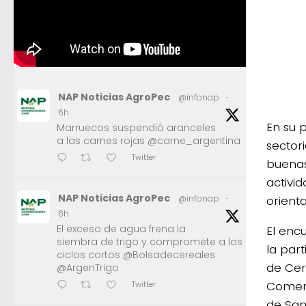
NAP Noticias AgroPec
@infonap
·
6h
En su 
Marruecos suspendió aranceles
a las carnes rojas @carne_argentina
sector
Twitter
buenas
activid
NAP Noticias AgroPec
orient
@infonap
·
6h
El exceso de agua frena la
El enc
siembra de trigo y compromete a los
la par
ciclos cortos @Bolsadecereales
de Cer
@ArgenTrigo
Comerc
Twitter
de San