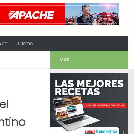
nión
Turismo
MÁS
e
el
ntino