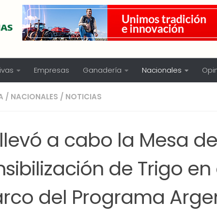
ivas
Empresas
Ganadería
Nacionales
Opi
A
/
NACIONALES
/
NOTICIAS
 llevó a cabo la Mesa d
sibilización de Trigo en 
rco del Programa Arge