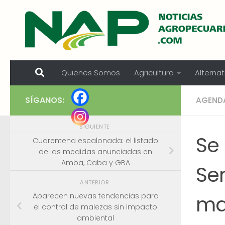
Skip to content
Quienes Somos
Agricultura
Alternat
SÍGANOS:
AGEND
SIGUIENTE
Se
Cuarentena escalonada: el listado
de las medidas anunciadas en
Amba, Caba y GBA
Sen
ANTERIOR
ma
Aparecen nuevas tendencias para
el control de malezas sin impacto
ambiental