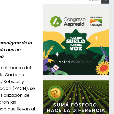
paradigma de la
ado que en
na
n el marco del
de Carbono
, Bebidas y
ación (PACN), se
sibilización de
aron las
do que llevan al