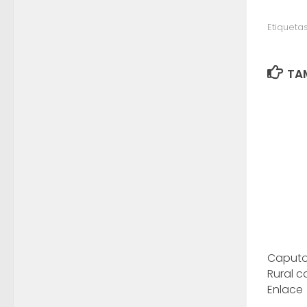
Etiquetas
TAM
Caputo 
Rural c
Enlace