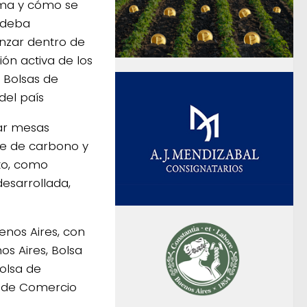
ama y cómo se
r deba
nzar dentro de
ión activa de los
 Bolsas de
del país
ar mesas
nce de carbono y
to, como
desarrollada,
enos Aires, con
os Aires, Bolsa
olsa de
a de Comercio