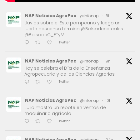
NAP Noticias AgroPec
@infonap
·
8h
Lluvias sobre el Este pampeano y luego un
fuerte descenso térmico @Bolsadecereales
@BolsadeC_ETyM
Twitter
NAP Noticias AgroPec
@infonap
·
9h
Hoy se celebra el Día de la Enseñanza
Agropecuaria y de las Ciencias Agrarias
Twitter
NAP Noticias AgroPec
@infonap
·
10h
Julio mostró un rebote en ventas de
maquinaria agrícola
Twitter
NAP Noticias AgroPec
@infonap
·
24h