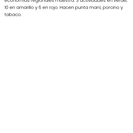
economías regionales muestra: 3 actividades en verde,
10 en amarillo y 6 en rojo. Hacen punta maní, porcino y
tabaco.