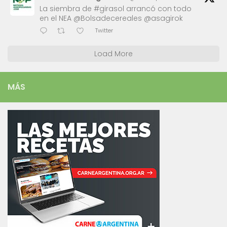
La siembra de #girasol arrancó con todo
en el NEA @Bolsadecereales @asagirok
Twitter
Load More
MÁS