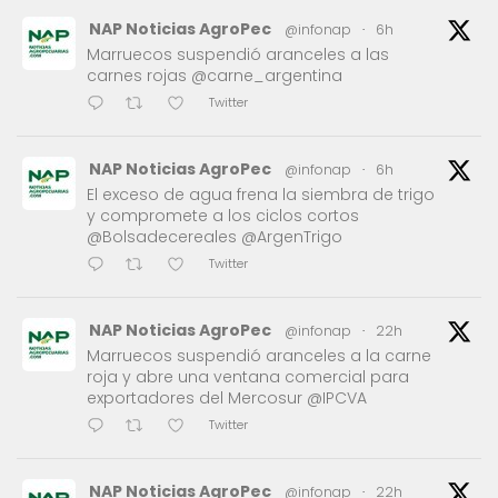
NAP Noticias AgroPec
@infonap
·
6h
Marruecos suspendió aranceles a las
carnes rojas @carne_argentina
Twitter
NAP Noticias AgroPec
@infonap
·
6h
El exceso de agua frena la siembra de trigo
y compromete a los ciclos cortos
@Bolsadecereales @ArgenTrigo
Twitter
NAP Noticias AgroPec
@infonap
·
22h
Marruecos suspendió aranceles a la carne
roja y abre una ventana comercial para
exportadores del Mercosur @IPCVA
Twitter
NAP Noticias AgroPec
@infonap
·
22h