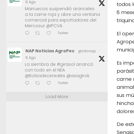
6 Ago
todos 
Marruecos suspendió aranceles
6 mese
a la carne roja y abre una ventana
triquino
comercial para exportadores del
Mercosur @IPCVA
El oper
Twitter
Agrope
munici
NAP Noticias AgroPec
@infonap
·
6 Ago
Es imp
La siembra de #girasol arrancó
con todo en el NEA
parási
@Bolsadecereales @asagirok
carne 
Twitter
animal
sus mús
Load More
hincha
dolore
De est
Senasa