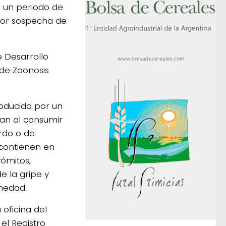
r un periodo de
 por sospecha de
e Desarrollo
 de Zoonosis
roducida por un
man al consumir
rdo o de
 contienen en
vómitos,
e la gripe y
rmedad.
oficina del
el Registro