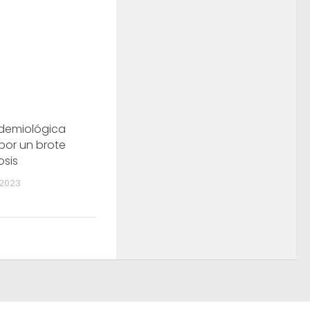
idemiológica
 por un brote
osis
2023