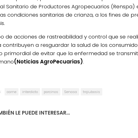
al Sanitario de Productores Agropecuarios (Renspa) 
as condiciones sanitarias de crianza, a los fines de pr
s.
ipo de acciones de rastreabilidad y control que se rea
 contribuyen a resguardar la salud de los consumidor
vo primordial de evitar que la enfermedad se transmit
umano
(Noticias AgroPecuarias)
.
:
carne
interdicto
porcinos
Senasa
trqiubosis
BIÉN LE PUEDE INTERESAR...