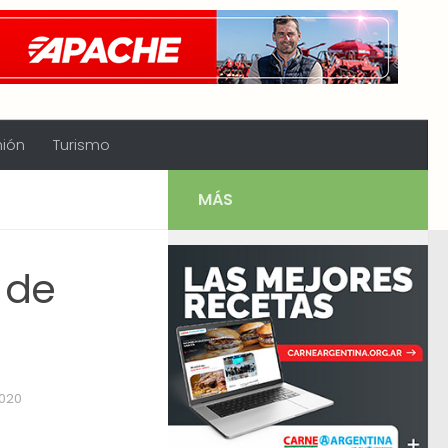
nión
Turismo
MÁS
 de
2020