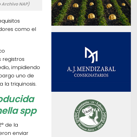
to Archivo NAP)
quisitos
edores como el
co
 registros
dio, impidiendo
mbargo uno de
la triquinosis.
roducida
nella spp
° de la
eron enviar