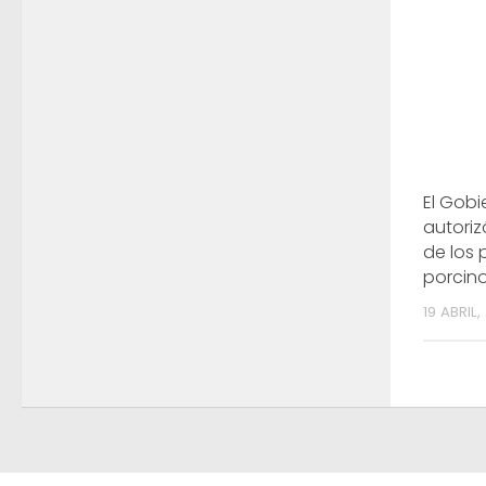
El Gob
autoriz
de los 
porcin
19 ABRIL,