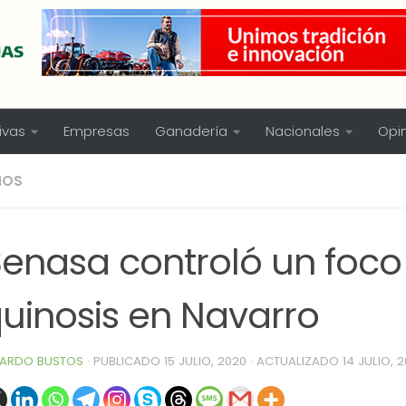
ivas
Empresas
Ganadería
Nacionales
Opi
NOS
 Senasa controló un foco
quinosis en Navarro
ARDO BUSTOS
· PUBLICADO
15 JULIO, 2020
· ACTUALIZADO
14 JULIO, 