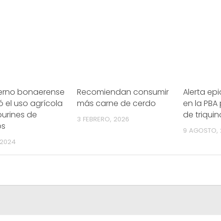
ierno bonaerense
Recomiendan consumir
Alerta ep
ó el uso agrícola
más carne de cerdo
en la PBA
purines de
de triquin
3 FEBRERO, 2026
os
9 AGOSTO, 
 2024