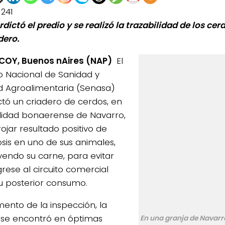
1241
rdictó el predio y se realizó la trazabilidad de los ce
dero.
COY, Buenos nAires (NAP)
El
io Nacional de Sanidad y
d Agroalimentaria (Senasa)
ictó un criadero de cerdos, en
alidad bonaerense de Navarro,
ojar resultado positivo de
osis en uno de sus animales,
yendo su carne, para evitar
grese al circuito comercial
u posterior consumo.
ento de la inspección, la
 se encontró en óptimas
En una granja de Navarr