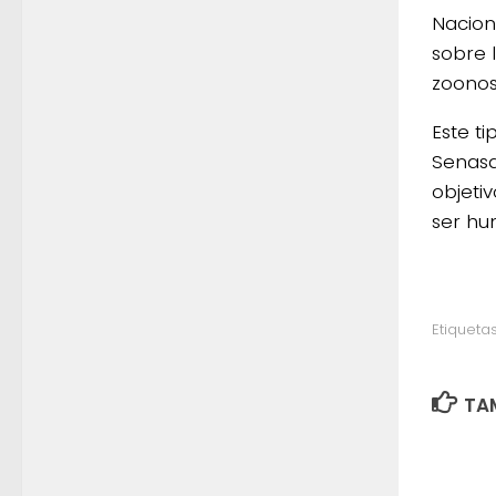
Nacion
sobre l
zoonosi
Este t
Senasa
objeti
ser h
Etiquetas
TAM