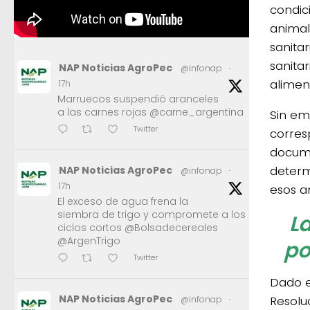
condic
animal
sanitar
sanita
NAP Noticias AgroPec
@infonap
·
alimen
17h
Marruecos suspendió aranceles
a las carnes rojas @carne_argentina
Sin em
Twitter
corres
docume
determ
NAP Noticias AgroPec
@infonap
·
17h
esos an
El exceso de agua frena la
siembra de trigo y compromete a los
La
ciclos cortos @Bolsadecereales
@ArgenTrigo
po
Twitter
Dado e
NAP Noticias AgroPec
Resolu
@infonap
·