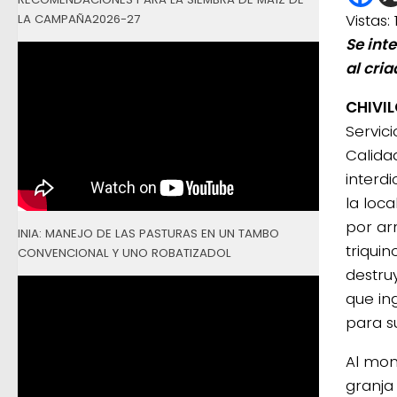
Vistas:
LA CAMPAÑA2026-27
Se inte
al cria
CHIVIL
Servic
Calida
interd
la loc
por arr
INIA: MANEJO DE LAS PASTURAS EN UN TAMBO
triquin
CONVENCIONAL Y UNO ROBATIZADOL
destru
que in
para s
Al mom
granja