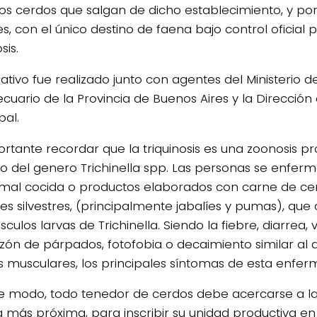
los cerdos que salgan de dicho establecimiento, y po
s, con el único destino de faena bajo control oficial
sis.
ativo fue realizado junto con agentes del Ministerio d
cuario de la Provincia de Buenos Aires y la Dirección
pal.
ortante recordar que la triquinosis es una zoonosis p
to del genero Trichinella spp. Las personas se enfer
mal cocida o productos elaborados con carne de ce
es silvestres, (principalmente jabalíes y pumas), que
culos larvas de Trichinella. Siendo la fiebre, diarrea, 
zón de párpados, fotofobia o decaimiento similar al d
s musculares, los principales síntomas de esta enfe
e modo, todo tenedor de cerdos debe acercarse a la 
 más próxima, para inscribir su unidad productiva en 