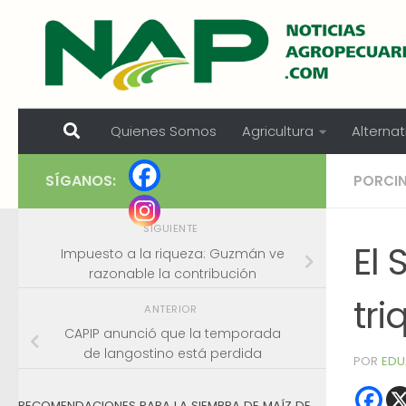
Skip to content
Quienes Somos
Agricultura
Alternat
SÍGANOS:
PORCI
SIGUIENTE
El
Impuesto a la riqueza: Guzmán ve
razonable la contribución
tri
ANTERIOR
CAPIP anunció que la temporada
de langostino está perdida
POR
EDU
RECOMENDACIONES PARA LA SIEMBRA DE MAÍZ DE