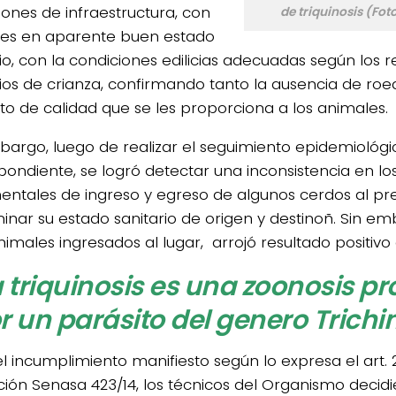
iones de infraestructura, con
de triquinosis (Fo
es en aparente buen estado
io, con la condiciones edilicias adecuadas según los re
rios de crianza, confirmando tanto la ausencia de ro
to de calidad que se les proporciona a los animales.
bargo, luego de realizar el seguimiento epidemiológi
pondiente, se logró detectar una inconsistencia en los
ntales de ingreso y egreso de algunos cerdos al pre
inar su estado sanitario de origen y destinoñ. Sin e
imales ingresados al lugar, arrojó resultado positivo a 
 triquinosis es una zoonosis p
r un parásito del genero Trichi
l incumplimiento manifiesto según lo expresa el art. 2
ción Senasa 423/14, los técnicos del Organismo decidi