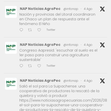
NAP Noticias AgroPec
@infonap
·
4 Ago
Nación y provincias del Litoral coordinaron
en Chaco un plan de respuesta ante el
fenómeno El Niño
Twitter
NAP Noticias AgroPec
@infonap
·
4 Ago
Congreso Aapresid: 'escuchar al suelo es el
1er paso para construir una agricultura
sustentable'
Twitter
NAP Noticias AgroPec
@infonap
·
4 Ago
Salió el sol para La Suipachense: una
cooperativa de productores la rescató de la
quiebra y volvió a producir
https://www.noticiasagropecuarias.com/2026/08/0
el-sol-para-la-suipachense-una-cooperativa-
de-productores-la-rescato-de-la-quiebra-y-