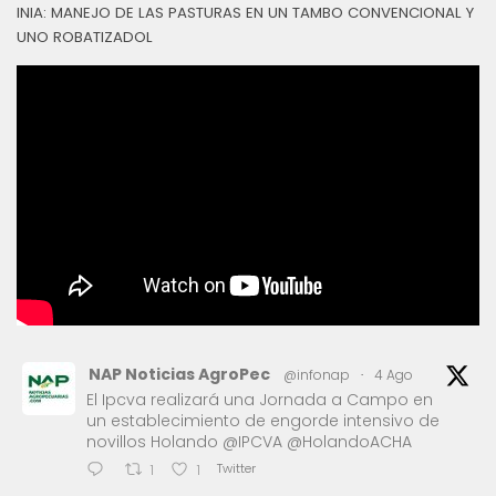
INIA: MANEJO DE LAS PASTURAS EN UN TAMBO CONVENCIONAL Y
UNO ROBATIZADOL
NAP Noticias AgroPec
@infonap
·
4 Ago
El Ipcva realizará una Jornada a Campo en
un establecimiento de engorde intensivo de
novillos Holando @IPCVA @HolandoACHA
Twitter
1
1