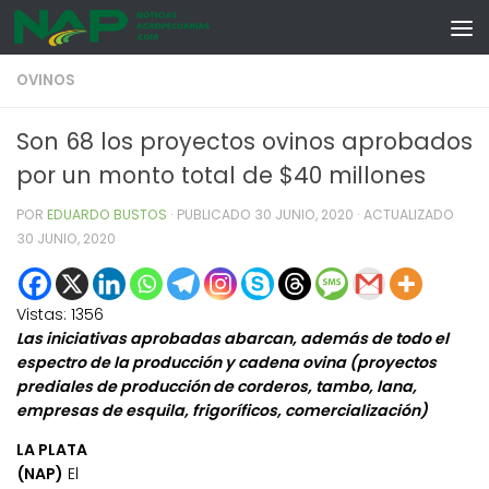
Skip to content
OVINOS
Son 68 los proyectos ovinos aprobados
por un monto total de $40 millones
POR
EDUARDO BUSTOS
· PUBLICADO
30 JUNIO, 2020
· ACTUALIZADO
30 JUNIO, 2020
Vistas:
1356
Las iniciativas aprobadas abarcan, además de todo el
espectro de la producción y cadena ovina (proyectos
prediales de producción de corderos, tambo, lana,
empresas de esquila, frigoríficos, comercialización)
LA PLATA
(NAP)
El