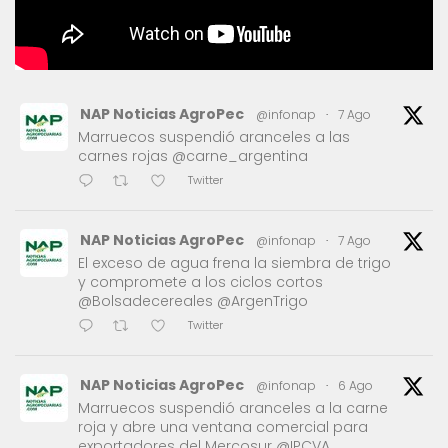
NAP Noticias AgroPec
@infonap
·
7 Ago
Marruecos suspendió aranceles a las
carnes rojas @carne_argentina
Twitter
NAP Noticias AgroPec
@infonap
·
7 Ago
El exceso de agua frena la siembra de trigo
y compromete a los ciclos cortos
@Bolsadecereales @ArgenTrigo
Twitter
NAP Noticias AgroPec
@infonap
·
6 Ago
Marruecos suspendió aranceles a la carne
roja y abre una ventana comercial para
exportadores del Mercosur @IPCVA