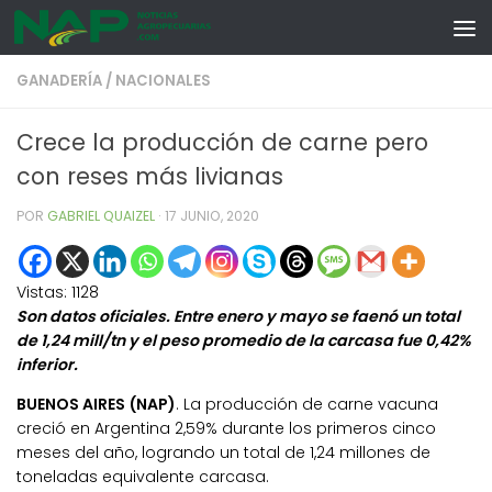
Skip to content
GANADERÍA
/
NACIONALES
Crece la producción de carne pero
con reses más livianas
POR
GABRIEL QUAIZEL
·
17 JUNIO, 2020
Vistas:
1128
Son datos oficiales. Entre enero y mayo se faenó un total
de 1,24 mill/tn y el peso promedio de la carcasa fue 0,42%
inferior.
BUENOS AIRES (NAP)
. La producción de carne vacuna
creció en Argentina 2,59% durante los primeros cinco
meses del año, logrando un total de 1,24 millones de
toneladas equivalente carcasa.