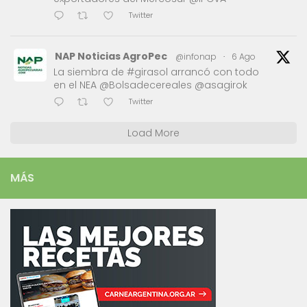
Twitter
NAP Noticias AgroPec
@infonap
·
6 Ago
La siembra de #girasol arrancó con todo
en el NEA @Bolsadecereales @asagirok
Twitter
Load More
MÁS