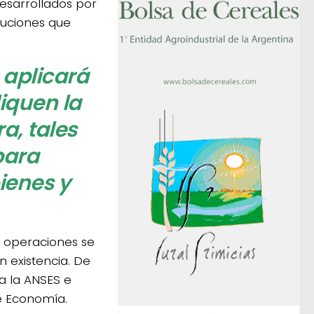
desarrollados por
ituciones que
 aplicará
iquen la
a, tales
para
ienes y
s operaciones se
n existencia. De
a la ANSES e
e Economía.