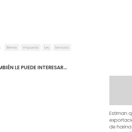
:
Bienes
Impuesto
Ley
Servicios
BIÉN LE PUEDE INTERESAR...
Estiman 
exportaci
de harina