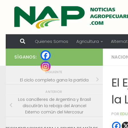
Skip to content
Quienes Somos
Agricultura
Alternat
SÍGANOS:
NACIO
SIGUIENTE
El 
El ciclo completo gana la partida
ANTERIOR
la
Los cancilleres de Argentina y Brasil
discutirán la rebaja del Arancel
Externo común del Mercosur
POR
EDU