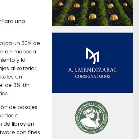
“Para una
aplica un 30% de
ción de moneda
iento y la
es al exterior,
itales en
el de 8%. Un
ies.
ción de pasajes
eridos a
 de libros en
ftware con fines