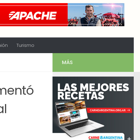
nión
Turismo
MÁS
amentó
al