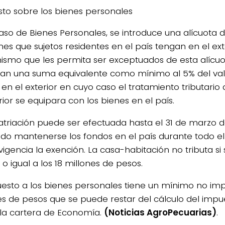
to sobre los bienes personales
caso de Bienes Personales, se introduce una alícuota d
nes que sujetos residentes en el país tengan en el ext
smo que les permita ser exceptuados de esta alícuota
ían una suma equivalente como mínimo al 5% del valo
 en el exterior en cuyo caso el tratamiento tributario
rior se equipara con los bienes en el país.
atriación puede ser efectuada hasta el 31 de marzo de
do mantenerse los fondos en el país durante todo e
igencia la exención. La casa-habitación no tributa si 
o igual a los 18 millones de pesos.
uesto a los bienes personales tiene un mínimo no im
es de pesos que se puede restar del cálculo del impue
la cartera de Economía.
(Noticias AgroPecuarias)
.