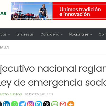
ivas
Empresas
Ganadería
Nacionales
Opi
NALES
Ejecutivo nacional regl
 Ley de emergencia soci
ARDO BUSTOS
·
30 DICIEMBRE, 2019