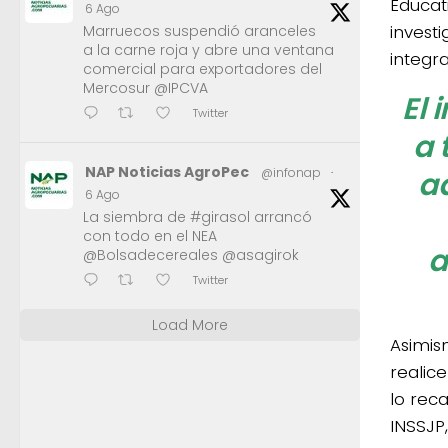
Educat
6 Ago
invest
Marruecos suspendió aranceles
a la carne roja y abre una ventana
integra
comercial para exportadores del
Mercosur @IPCVA
El 
Twitter
a 
NAP Noticias AgroPec
a
@infonap
·
6 Ago
La siembra de #girasol arrancó
con todo en el NEA
a
@Bolsadecereales @asagirok
Twitter
Load More
Asimis
realic
lo rec
INSSJP