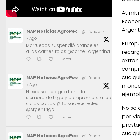
Asimis
Econom
Argenti
NAP Noticias AgroPec
@infonap
·
7 Ago
El impu
Marruecos suspendió aranceles
recarg
a las carnes rojas @carne_argentina
Twitter
extran
compra
cualqu
NAP Noticias AgroPec
@infonap
·
moneda
7 Ago
El exceso de agua frena la
ejempl
siembra de trigo y compromete a los
ciclos cortos @Bolsadecereales
No se 
@ArgenTrigo
por vía
Twitter
presta
cualqu
NAP Noticias AgroPec
@infonap
·