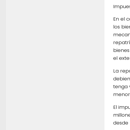
Impues
En el 
los bie
mecani
repatr
bienes
el exte
La rep
debien
tenga v
menor 
El imp
millon
desde 