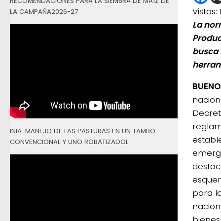
RECOMENDACIONES PARA LA SIEMBRA DE MAÍZ DE
Vistas:
LA CAMPAÑA2026-27
La nor
Produc
busca 
herram
BUENO
nacion
Decret
reglam
INIA: MANEJO DE LAS PASTURAS EN UN TAMBO
establ
CONVENCIONAL Y UNO ROBATIZADOL
emerg
destac
esquem
para l
nacion
bienes