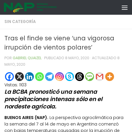
Skip to content
SIN CATEGORÍA
Tras el finde se viene ‘una vigorosa
irrupción de vientos polares’
POR
GABRIEL QUAIZEL
· PUBLICADO
8 MAYO, 2020
· ACTUALIZADO
8
MAYO, 2020
Vistas:
1103
La BCBA pronosticó una semana
precipitaciones intensas sólo en el
nordeste agrícola.
BUENOS AIRES (NAP).
La perspectiva agroclimática para
la semana del 7 al 14 de mayo en Argentina comenzó
con bajas temperaturas causadas por la irrupción de