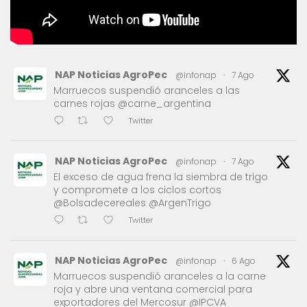
NAP Noticias AgroPec
@infonap
·
7 Ago
Marruecos suspendió aranceles a las
carnes rojas @carne_argentina
Twitter
NAP Noticias AgroPec
@infonap
·
7 Ago
El exceso de agua frena la siembra de trigo
y compromete a los ciclos cortos
@Bolsadecereales @ArgenTrigo
Twitter
NAP Noticias AgroPec
@infonap
·
6 Ago
Marruecos suspendió aranceles a la carne
roja y abre una ventana comercial para
exportadores del Mercosur @IPCVA