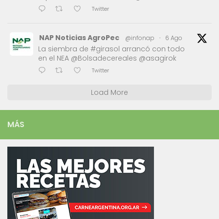
Twitter
NAP Noticias AgroPec
@infonap
·
6 Ago
La siembra de #girasol arrancó con todo
en el NEA @Bolsadecereales @asagirok
Twitter
Load More
MÁS