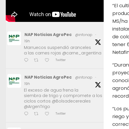
“El cul
produc
MS/ha 
instal
NAP Noticias AgroPec
@infonap
·
de col
19h
tener 
Marruecos suspendió aranceles
Netafi
a las carnes rojas @carne_argentina
Twitter
“Duran
proyec
NAP Noticias AgroPec
@infonap
·
conoci
19h
agronó
El exceso de agua frena la
record
siembra de trigo y compromete a los
ciclos cortos @Bolsadecereales
@ArgenTrigo
“Los p
Twitter
riego 
correct