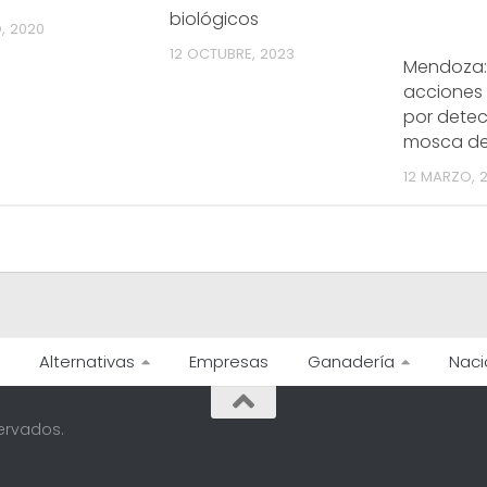
biológicos
, 2020
12 OCTUBRE, 2023
Mendoza:
acciones 
por detec
mosca de
12 MARZO, 
Alternativas
Empresas
Ganadería
Naci
ervados.