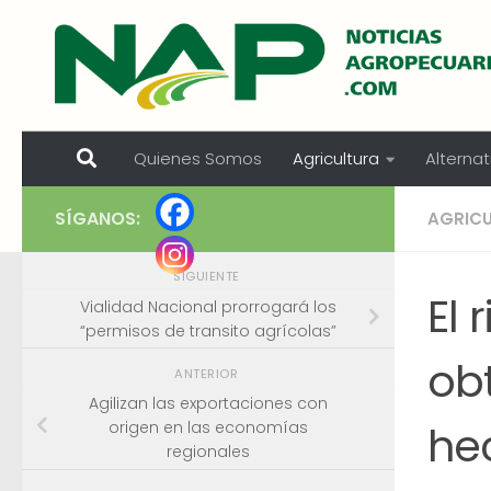
Skip to content
Quienes Somos
Agricultura
Alternat
SÍGANOS:
AGRIC
SIGUIENTE
El 
Vialidad Nacional prorrogará los
“permisos de transito agrícolas”
obt
ANTERIOR
Agilizan las exportaciones con
he
origen en las economías
regionales