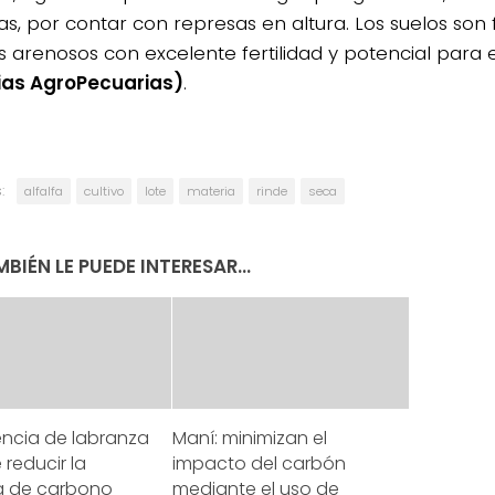
as, por contar con represas en altura. Los suelos son 
s arenosos con excelente fertilidad y potencial para e
ias AgroPecuarias)
.
:
alfalfa
cultivo
lote
materia
rinde
seca
BIÉN LE PUEDE INTERESAR...
encia de labranza
Maní: minimizan el
 reducir la
impacto del carbón
a de carbono
mediante el uso de