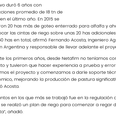
tivo duró 6 años con
ciones promedio de 18 tn de
en el último año. En 2015 se
aron 20 has más de goteo enterrado para alfalfa y 
ocar las cintas de riego sobre unas 20 has adicionales
60 has en total, afirmó Fernando Acosta, Ingeniero 
m Argentina y responsable de llevar adelante el proy
te los primeros años, desde Netafim no teníamos co
to y tuvieron que hacer experiencia a prueba y error.
mos el proyecto y comenzamos a darle soporte técn
mico, mejorando la producción de pastura significat
ó Acosta.
untos en los que más se trabajó fue en la regulación 
y se realizó un plan de riego para comenzar a regar
a”, añadió.