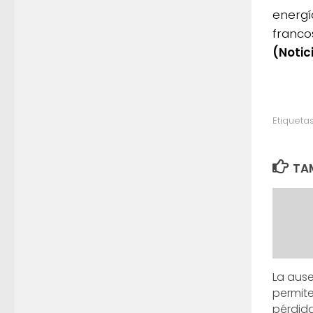
energí
franco
(Notic
Etiquetas
TAM
La aus
permite
pérdid