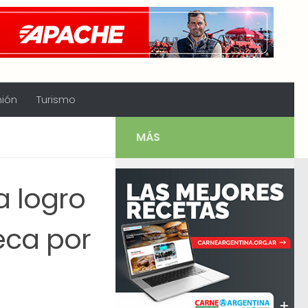
nión
Turismo
MÁS
a logro
eca por