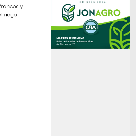
francos y
l riego