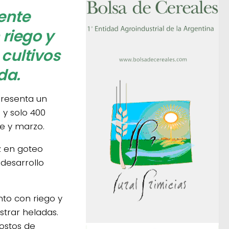
ente
riego y
cultivos
da.
presenta un
 y solo 400
e y marzo.
z en goteo
desarrollo
to con riego y
strar heladas.
costos de