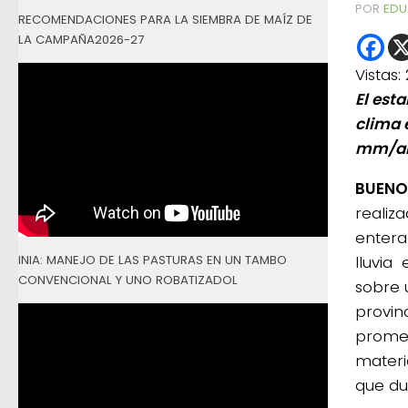
POR
EDU
RECOMENDACIONES PARA LA SIEMBRA DE MAÍZ DE
LA CAMPAÑA2026-27
Vistas:
El est
clima 
mm/anu
BUENOS
realiz
entera
INIA: MANEJO DE LAS PASTURAS EN UN TAMBO
lluvia 
CONVENCIONAL Y UNO ROBATIZADOL
sobre 
provinc
promed
materi
que dur