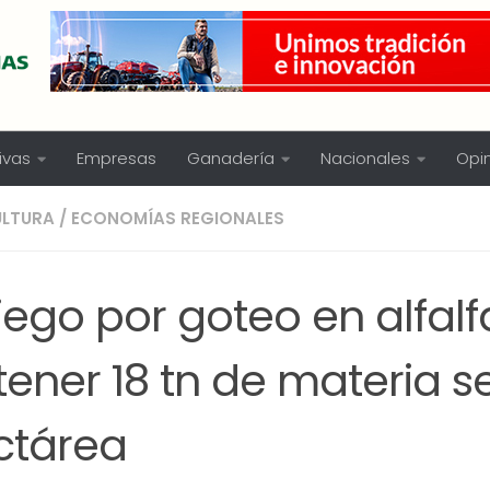
ivas
Empresas
Ganadería
Nacionales
Opi
ULTURA
/
ECONOMÍAS REGIONALES
riego por goteo en alfalf
ener 18 tn de materia s
ctárea