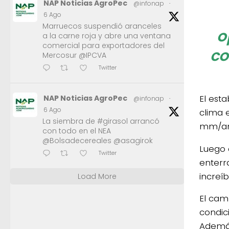
NAP Noticias AgroPec
@infonap
·
6 Ago
Marruecos suspendió aranceles
o
a la carne roja y abre una ventana
comercial para exportadores del
co
Mercosur @IPCVA
Twitter
El est
NAP Noticias AgroPec
@infonap
·
6 Ago
clima 
La siembra de #girasol arrancó
mm/anu
con todo en el NEA
@Bolsadecereales @asagirok
Luego 
Twitter
enterr
increíb
Load More
El cam
condici
Además