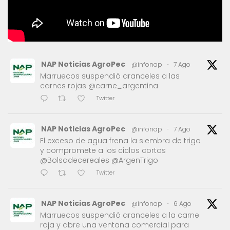
NAP Noticias AgroPec
@infonap
·
7 Ago
Marruecos suspendió aranceles a las
carnes rojas @carne_argentina
Twitter
NAP Noticias AgroPec
@infonap
·
7 Ago
El exceso de agua frena la siembra de trigo
y compromete a los ciclos cortos
@Bolsadecereales @ArgenTrigo
Twitter
NAP Noticias AgroPec
@infonap
·
6 Ago
Marruecos suspendió aranceles a la carne
roja y abre una ventana comercial para