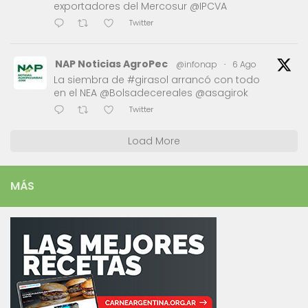
exportadores del Mercosur @IPCVA
Twitter
NAP Noticias AgroPec
@infonap
·
6 Ago
La siembra de #girasol arrancó con todo
en el NEA @Bolsadecereales @asagirok
Twitter
Load More
MÁS