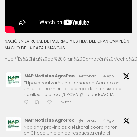
NACIÓ EN LA RURAL DE PALERMO Y ES HIJA DEL GRAN CAMPEÓN
MACHO DE LA RAZA LIMANGUS
http://Es%20hija%20del%20Gran%20Campeón%20Macho%20
NAP Noticias AgroPec
@infonap
·
4 Ago
El Ipcva realizará una Jornada a Campo en
un establecimiento de engorde intensivo de
novillos Holando @IPCVA @HolandoACHA
Twitter
1
1
NAP Noticias AgroPec
@infonap
·
4 Ago
Nación y provincias del Litoral coordinaron
en Chaco un plan de respuesta ante el