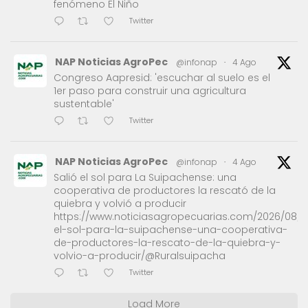
fenómeno El Niño
Twitter
NAP Noticias AgroPec
@infonap
·
4 Ago
Congreso Aapresid: 'escuchar al suelo es el
1er paso para construir una agricultura
sustentable'
Twitter
NAP Noticias AgroPec
@infonap
·
4 Ago
Salió el sol para La Suipachense: una
cooperativa de productores la rescató de la
quiebra y volvió a producir
https://www.noticiasagropecuarias.com/2026/08/0
el-sol-para-la-suipachense-una-cooperativa-
de-productores-la-rescato-de-la-quiebra-y-
volvio-a-producir/@Ruralsuipacha
Twitter
Load More