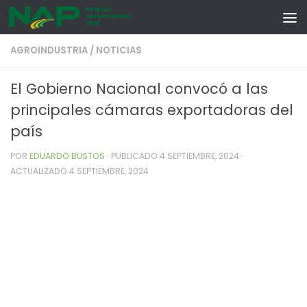
Skip to content
AGROINDUSTRIA
/
NOTICIAS
El Gobierno Nacional convocó a las
principales cámaras exportadoras del
país
POR
EDUARDO BUSTOS
· PUBLICADO
4 SEPTIEMBRE, 2024
·
ACTUALIZADO
4 SEPTIEMBRE, 2024