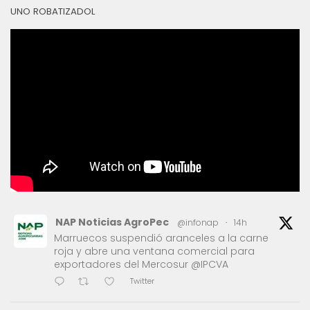
UNO ROBATIZADOL
NAP Noticias AgroPec
@infonap
·
14h
Marruecos suspendió aranceles a la carne
roja y abre una ventana comercial para
exportadores del Mercosur @IPCVA
Twitter