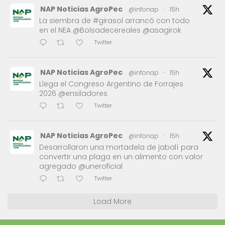
NAP Noticias AgroPec
@infonap
·
15h
La siembra de #girasol arrancó con todo
en el NEA @Bolsadecereales @asagirok
Twitter
NAP Noticias AgroPec
@infonap
·
15h
Llega el Congreso Argentino de Forrajes
2026 @ensiladores
Twitter
NAP Noticias AgroPec
@infonap
·
15h
Desarrollaron una mortadela de jabalí para
convertir una plaga en un alimento con valor
agregado @uneroficial
Twitter
Load More