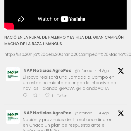
NACIÓ EN LA RURAL DE PALERMO Y ES HIJA DEL GRAN CAMPEÓN
MACHO DE LA RAZA LIMANGUS
http://Es%20hija%20del%20Gran%20Campeón%20Macho%20
NAP Noticias AgroPec
@infonap
·
4 Ago
El Ipcva realizará una Jornada a Campo en
un establecimiento de engorde intensivo de
novillos Holando @IPCVA @HolandoACHA
Twitter
1
1
NAP Noticias AgroPec
@infonap
·
4 Ago
Nación y provincias del Litoral coordinaron
en Chaco un plan de respuesta ante el
fenómeno El Niño