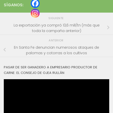
SÍGANOS:
SIGUIENTE
La exportación ya compró 13,6 mill/tn (más que
toda la campaña anterior)
ANTERIOR
En Santa Fe denuncian numerosos ataques de
palomas y cotorras a los cultivos
PASAR DE SER GANADERO A EMPRESARIO PRODUCTOR DE
CARNE: EL CONSEJO DE OJEA RULLÁN