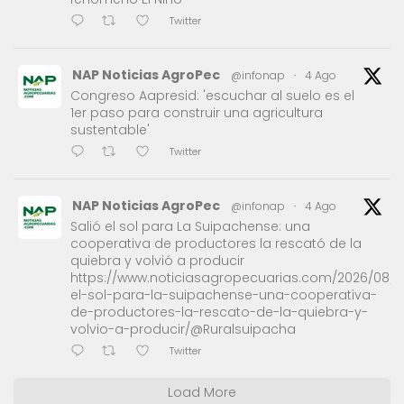
Twitter
NAP Noticias AgroPec
@infonap
·
4 Ago
Congreso Aapresid: 'escuchar al suelo es el
1er paso para construir una agricultura
sustentable'
Twitter
NAP Noticias AgroPec
@infonap
·
4 Ago
Salió el sol para La Suipachense: una
cooperativa de productores la rescató de la
quiebra y volvió a producir
https://www.noticiasagropecuarias.com/2026/08/0
el-sol-para-la-suipachense-una-cooperativa-
de-productores-la-rescato-de-la-quiebra-y-
volvio-a-producir/@Ruralsuipacha
Twitter
Load More