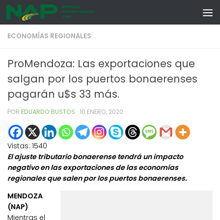
Skip to content
ECONOMÍAS REGIONALES
ProMendoza: Las exportaciones que
salgan por los puertos bonaerenses
pagarán u$s 33 más.
POR
EDUARDO BUSTOS
·
10 ENERO, 2020
Vistas:
1540
El ajuste tributario bonaerense tendrá un impacto
negativo en las exportaciones de las economías
regionales que salen por los puertos bonaerenses.
MENDOZA
(NAP)
Mientras el