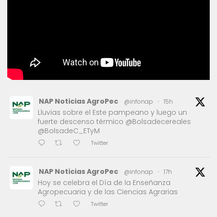
NAP Noticias AgroPec
@infonap
·
15h
Lluvias sobre el Este pampeano y luego un
fuerte descenso térmico @Bolsadecereales
@BolsadeC_ETyM
Twitter
NAP Noticias AgroPec
@infonap
·
17h
Hoy se celebra el Día de la Enseñanza
Agropecuaria y de las Ciencias Agrarias
Twitter