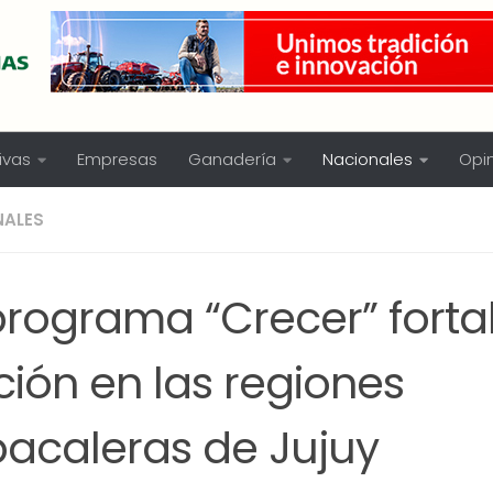
ivas
Empresas
Ganadería
Nacionales
Opi
NALES
programa “Crecer” forta
ión en las regiones
bacaleras de Jujuy