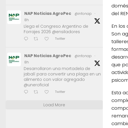
domést
del RE
NAP Noticias AgroPec
@infonap
·
8h
En los
Llega el Congreso Argentino de
Forrajes 2026 @ensiladores
Son ag
Twitter
tallere
formac
NAP Noticias AgroPec
desarro
@infonap
·
8h
que pa
Desarrollaron una mortadela de
activi
jabalí para convertir una plaga en un
psicomo
alimento con valor agregado
@uneroficial
Esta a
Twitter
comple
Load More
compor
remarc
cambio