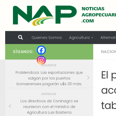
Skip to content
Quienes Somos
Agricultura
Alternat
SÍGANOS:
NACIO
SIGUIENTE
El 
ProMendoza: Las exportaciones que
salgan por los puertos
bonaerenses pagarán u$s 33 más.
acc
ANTERIOR
ta
Los directivos de Coninagro se
reunieron con el ministro de
Agricultura Luis Basterra