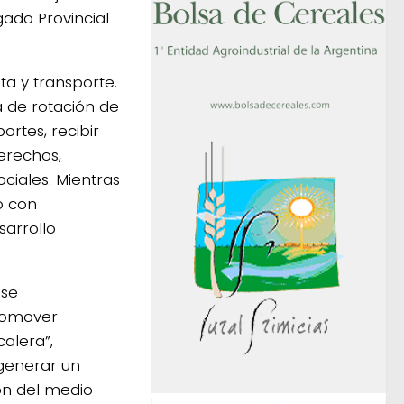
ado Provincial
ta y transporte.
 de rotación de
ortes, recibir
derechos,
ociales. Mientras
o con
sarrollo
 se
promover
alera”,
 generar un
ón del medio