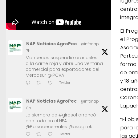
lugare
centro
integra
El Pro
el Pro
NAP Noticias AgroPec
@infonap
·
Asocia
7h
Partic
Marruecos suspendió aranceles
forma 
a la carne roja y abre una ventana
comercial para exportadores del
de ent
Mercosur @IPCVA
y 18 añ
Twitter
centro
Corone
NAP Noticias AgroPec
@infonap
·
Lapach
8h
La siembra de #girasol arrancó
“El ob
con todo en el NEA
@Bolsadecereales @asagirok
para l
Twitter
las act