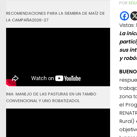
POR
EDU
RECOMENDACIONES PARA LA SIEMBRA DE MAÍZ DE
LA CAMPAÑA2026-27
Vistas:
La ini
partic
sus int
y robót
BUENOS
respues
trabaj
INIA: MANEJO DE LAS PASTURAS EN UN TAMBO
zona t
CONVENCIONAL Y UNO ROBATIZADOL
el Pro
RENATR
Rural) 
objetiv