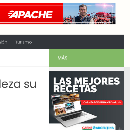
nión
Turismo
MÁS
leza su