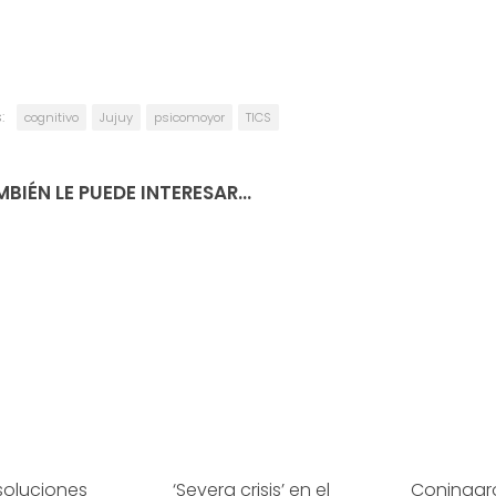
:
cognitivo
Jujuy
psicomoyor
TICS
BIÉN LE PUEDE INTERESAR...
soluciones
‘Severa crisis’ en el
Coninagro