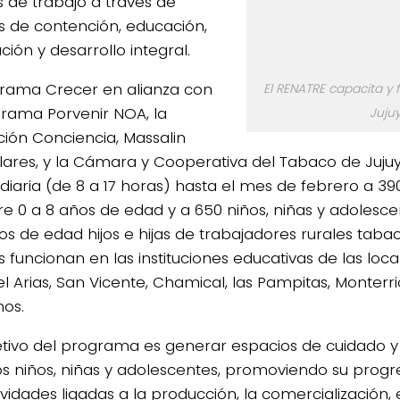
s de trabajo a través de
s de contención, educación,
ción y desarrollo integral.
grama Crecer en alianza con
El RENATRE capacita y
grama Porvenir NOA, la
Juju
ción Conciencia, Massalin
ulares, y la Cámara y Cooperativa del Tabaco de Jujuy:
diaria (de 8 a 17 horas) hasta el mes de febrero a 390
re 0 a 8 años de edad y a 650 niños, niñas y adolesce
os de edad hijos e hijas de trabajadores rurales tabac
s funcionan en las instituciones educativas de las loc
l Arias, San Vicente, Chamical, las Pampitas, Monterri
os.
jetivo del programa es generar espacios de cuidado 
os niños, niñas y adolescentes, promoviendo su progre
ividades ligadas a la producción, la comercialización, 