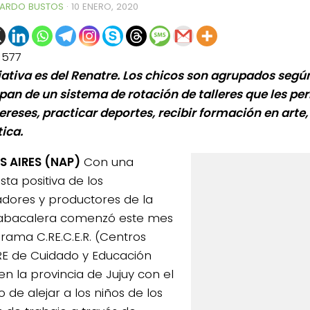
ARDO BUSTOS
·
10 ENERO, 2020
1577
ciativa es del Renatre. Los chicos son agrupados segú
ipan de un sistema de rotación de talleres que les pe
ereses, practicar deportes, recibir formación en arte,
ica.
 AIRES (NAP)
Con una
ta positiva de los
adores y productores de la
abacalera comenzó este mes
grama C.RE.C.E.R. (Centros
E de Cuidado y Educación
en la provincia de Jujuy con el
o de alejar a los niños de los