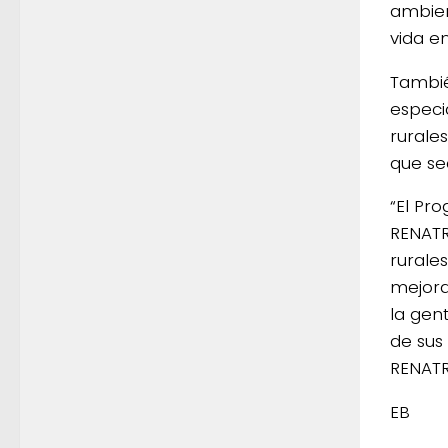
ambien
vida e
Tambié
especi
rurale
que se
“El Pr
RENATR
rurale
mejora
la gen
de sus 
RENATR
EB