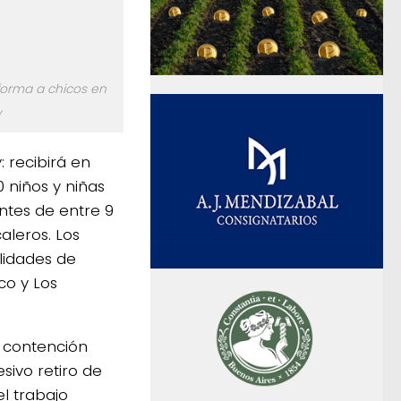
 forma a chicos en
y
 recibirá en
 niños y niñas
ntes de entre 9
aleros. Los
alidades de
co y Los
y contención
sivo retiro de
el trabajo