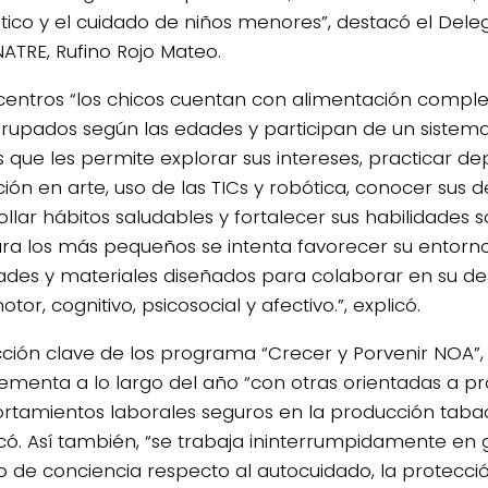
ico y el cuidado de niños menores”, destacó el Deleg
NATRE, Rufino Rojo Mateo.
 centros “los chicos cuentan con alimentación comple
rupados según las edades y participan de un sistema
s que les permite explorar sus intereses, practicar dep
ión en arte, uso de las TICs y robótica, conocer sus 
llar hábitos saludables y fortalecer sus habilidades s
ra los más pequeños se intenta favorecer su entorn
dades y materiales diseñados para colaborar en su de
tor, cognitivo, psicosocial y afectivo.”, explicó.
cción clave de los programa “Crecer y Porvenir NOA”,
menta a lo largo del año “con otras orientadas a 
tamientos laborales seguros en la producción tabac
ó. Así también, “se trabaja ininterrumpidamente en
 de conciencia respecto al autocuidado, la protecci