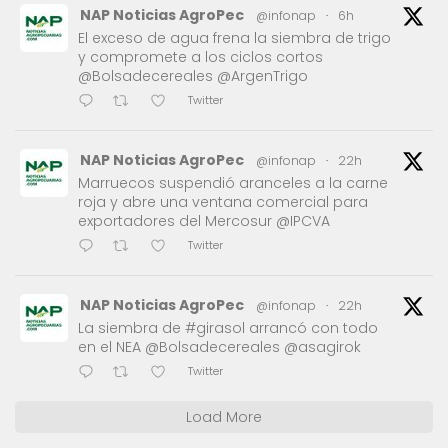
NAP Noticias AgroPec
@infonap
·
6h
El exceso de agua frena la siembra de trigo
y compromete a los ciclos cortos
@Bolsadecereales @ArgenTrigo
Twitter
NAP Noticias AgroPec
@infonap
·
22h
Marruecos suspendió aranceles a la carne
roja y abre una ventana comercial para
exportadores del Mercosur @IPCVA
Twitter
NAP Noticias AgroPec
@infonap
·
22h
La siembra de #girasol arrancó con todo
en el NEA @Bolsadecereales @asagirok
Twitter
Load More