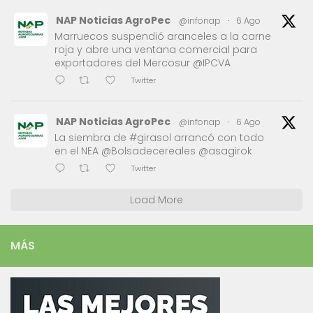
NAP Noticias AgroPec
@infonap
·
6 Ago
Marruecos suspendió aranceles a la carne
roja y abre una ventana comercial para
exportadores del Mercosur @IPCVA
Twitter
NAP Noticias AgroPec
@infonap
·
6 Ago
La siembra de #girasol arrancó con todo
en el NEA @Bolsadecereales @asagirok
Twitter
Load More
MÁS