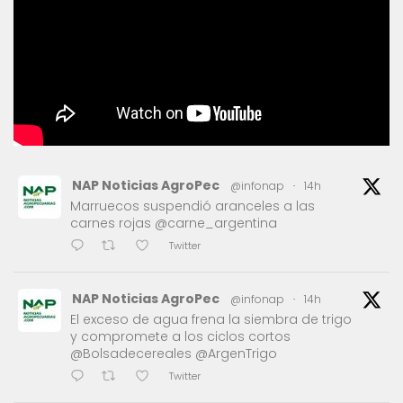
NAP Noticias AgroPec
@infonap
·
14h
Marruecos suspendió aranceles a las
carnes rojas @carne_argentina
Twitter
NAP Noticias AgroPec
@infonap
·
14h
El exceso de agua frena la siembra de trigo
y compromete a los ciclos cortos
@Bolsadecereales @ArgenTrigo
Twitter