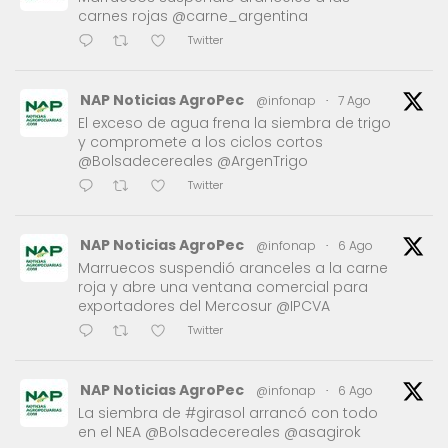
carnes rojas @carne_argentina
Twitter
NAP Noticias AgroPec
@infonap
·
7 Ago
El exceso de agua frena la siembra de trigo
y compromete a los ciclos cortos
@Bolsadecereales @ArgenTrigo
Twitter
NAP Noticias AgroPec
@infonap
·
6 Ago
Marruecos suspendió aranceles a la carne
roja y abre una ventana comercial para
exportadores del Mercosur @IPCVA
Twitter
NAP Noticias AgroPec
@infonap
·
6 Ago
La siembra de #girasol arrancó con todo
en el NEA @Bolsadecereales @asagirok