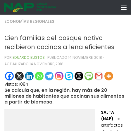
Skip to content
ECONOMÍAS REGIONALES
Cien familias del bosque nativo
recibieron cocinas a leña eficientes
POR
EDUARDO BUSTOS
· PUBLICADO
14 NOVIEMBRE, 2018
·
ACTUALIZADO
14 NOVIEMBRE, 2018
Vistas:
1084
Se calcula que, en la región, hay más de 20
millones de habitantes que cocinan sus alimentos
a partir de biomasa.
SALTA
(NAP)
Los
artefactos –