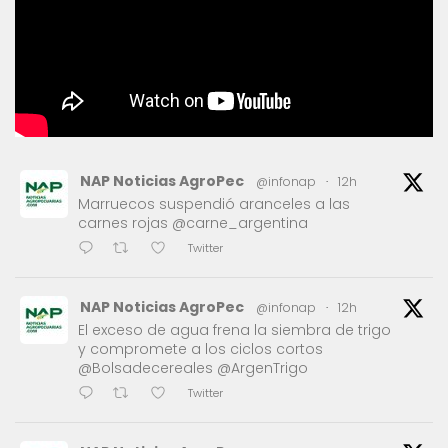
NAP Noticias AgroPec
@infonap
·
12h
Marruecos suspendió aranceles a las
carnes rojas @carne_argentina
Twitter
NAP Noticias AgroPec
@infonap
·
12h
El exceso de agua frena la siembra de trigo
y compromete a los ciclos cortos
@Bolsadecereales @ArgenTrigo
Twitter