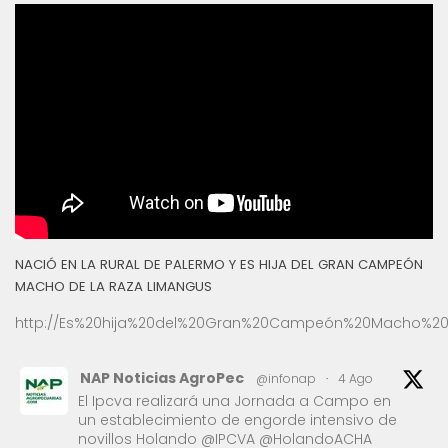
NACIÓ EN LA RURAL DE PALERMO Y ES HIJA DEL GRAN CAMPEÓN
MACHO DE LA RAZA LIMANGUS
http://Es%20hija%20del%20Gran%20Campeón%20Macho%20
NAP Noticias AgroPec
@infonap
·
4 Ago
El Ipcva realizará una Jornada a Campo en
un establecimiento de engorde intensivo de
novillos Holando @IPCVA @HolandoACHA