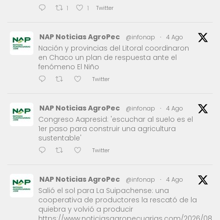
Twitter
1
1
NAP Noticias AgroPec
@infonap
·
4 Ago
Nación y provincias del Litoral coordinaron
en Chaco un plan de respuesta ante el
fenómeno El Niño
Twitter
NAP Noticias AgroPec
@infonap
·
4 Ago
Congreso Aapresid: 'escuchar al suelo es el
1er paso para construir una agricultura
sustentable'
Twitter
NAP Noticias AgroPec
@infonap
·
4 Ago
Salió el sol para La Suipachense: una
cooperativa de productores la rescató de la
quiebra y volvió a producir
https://www.noticiasagropecuarias.com/2026/08/0