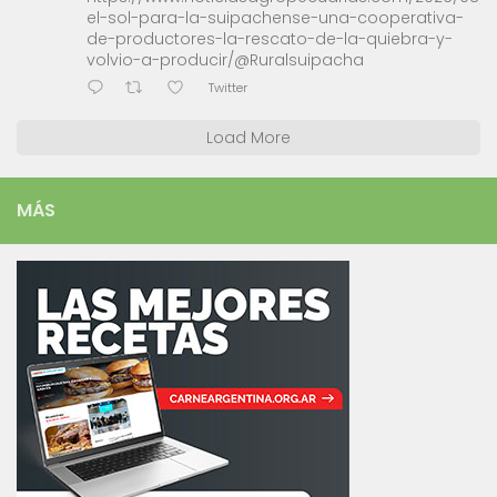
el-sol-para-la-suipachense-una-cooperativa-
de-productores-la-rescato-de-la-quiebra-y-
volvio-a-producir/@Ruralsuipacha
Twitter
Load More
MÁS