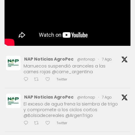
NAP Noticias AgroPec
@infonap
·
7 Ago
Marruecos suspendió aranceles a las
carnes rojas @carne_argentina
Twitter
NAP Noticias AgroPec
@infonap
·
7 Ago
El exceso de agua frena la siembra de trigo
y compromete a los ciclos cortos
@Bolsadecereales @ArgenTrigo
Twitter