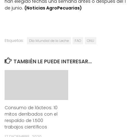
han elegido fechas una semana antes o después del 1
de junio.
(Noticias AgroPecuarias)
Etiquetas:
Día Mundial de la Leche
FAO
ONU
TAMBIÉN LE PUEDE INTERESAR...
Consumo de lácteos: 10
mitos derribados con el
respaldo de 1.500
trabajos científicos
17 DICIEMBRE, 2020