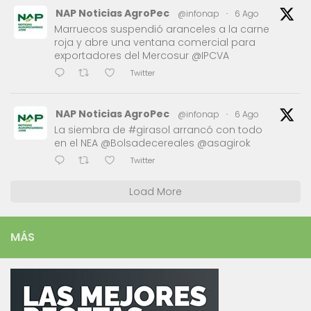
NAP Noticias AgroPec
@infonap
·
6 Ago
Marruecos suspendió aranceles a la carne
roja y abre una ventana comercial para
exportadores del Mercosur @IPCVA
Twitter
NAP Noticias AgroPec
@infonap
·
6 Ago
La siembra de #girasol arrancó con todo
en el NEA @Bolsadecereales @asagirok
Twitter
Load More
MÁS