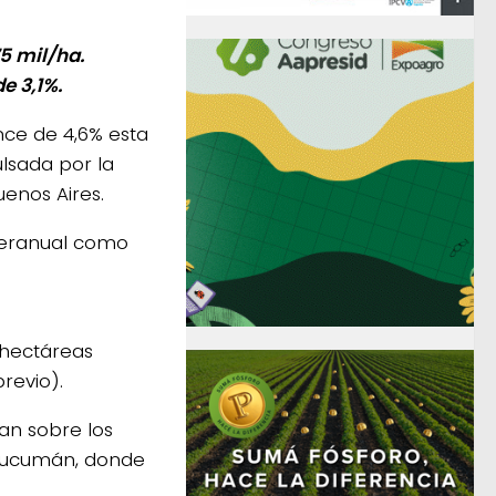
5 mil/ha.
e 3,1%.
nce de 4,6% esta
ulsada por la
enos Aires.
teranual como
 hectáreas
revio).
an sobre los
y Tucumán, donde