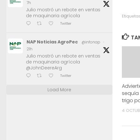
7h
Julio mostró un rebote en ventas
de maquinaria agrícola
Etiquetas
Twitter
TAM
NAP Noticias AgroPec
@infonap
·
21h
Julio mostró un rebote en ventas
de maquinaria agrícola
@JohnDeereArg
Twitter
Adviert
Load More
sequía 
trigo p
4 OCTUB