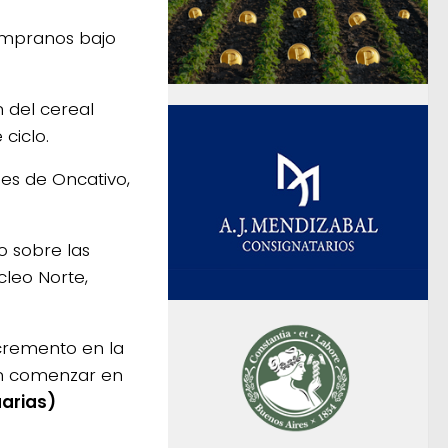
tempranos bajo
 del cereal
ciclo.
es de Oncativo,
o sobre las
cleo Norte,
ncremento en la
an comenzar en
arias)