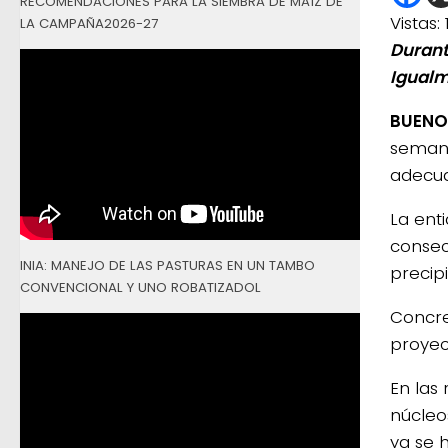
RECOMENDACIONES PARA LA SIEMBRA DE MAÍZ DE
Vistas:
LA CAMPAÑA2026-27
Durant
Igualm
BUENOS
semana
adecua
La ent
consec
INIA: MANEJO DE LAS PASTURAS EN UN TAMBO
precip
CONVENCIONAL Y UNO ROBATIZADOL
Concre
proyec
En las
núcleo
ya se 