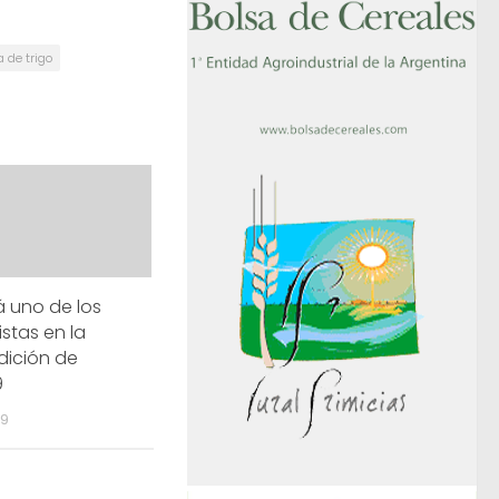
 de trigo
 uno de los
stas en la
dición de
9
19