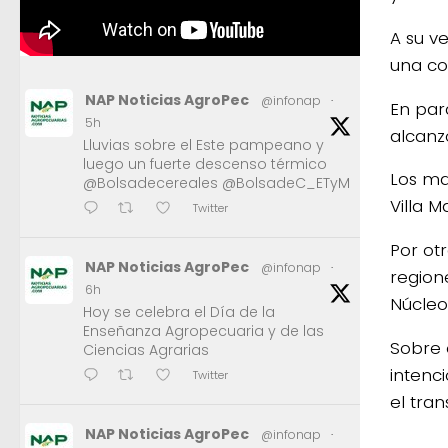
A su v
una co
NAP Noticias AgroPec
@infonap
·
En par
5h
alcanzó
Lluvias sobre el Este pampeano y
luego un fuerte descenso térmico
Los ma
@Bolsadecereales @BolsadeC_ETyM
Villa M
Twitter
Por ot
NAP Noticias AgroPec
@infonap
·
region
6h
Núcleo
Hoy se celebra el Día de la
Enseñanza Agropecuaria y de las
Sobre 
Ciencias Agrarias
intenc
Twitter
el tra
NAP Noticias AgroPec
@infonap
·