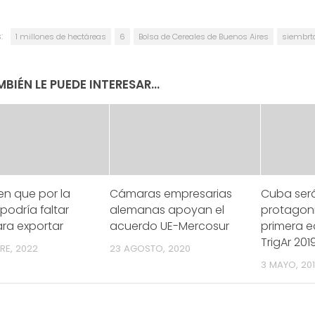
:
1 millones de hectáreas
6
Bolsa de Cereales de Buenos Aires
siembrta
BIÉN LE PUEDE INTERESAR...
en que por la
Cámaras empresarias
Cuba será
podría faltar
alemanas apoyan el
protagoni
ara exportar
acuerdo UE-Mercosur
primera e
TrigAr 201
RE, 2022
23 AGOSTO, 2020
3 MAYO, 20