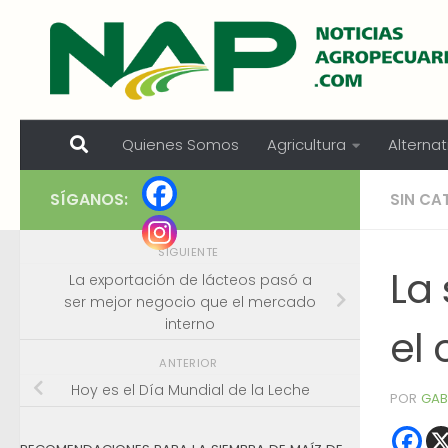
Skip to content
Quienes Somos
Agricultura
Alternat
SÍGANOS:
SIN CA
SIGUIENTE
La
La exportación de lácteos pasó a
ser mejor negocio que el mercado
interno
el 
ANTERIOR
Hoy es el Día Mundial de la Leche
POR
GAB