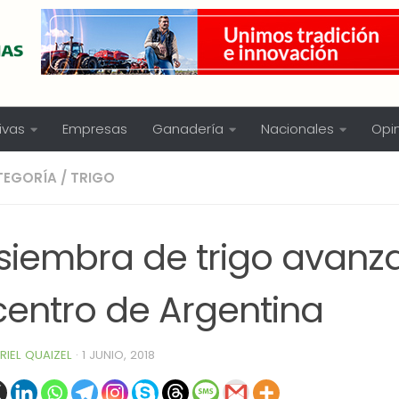
ivas
Empresas
Ganadería
Nacionales
Opi
TEGORÍA
/
TRIGO
 siembra de trigo avanz
centro de Argentina
RIEL QUAIZEL
·
1 JUNIO, 2018