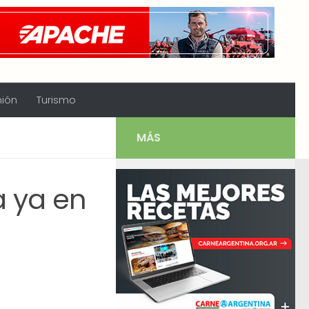
nión
Turismo
MÁS
a ya en