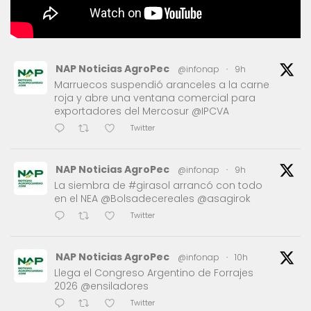
NAP Noticias AgroPec
@infonap
·
9h
Marruecos suspendió aranceles a la carne
roja y abre una ventana comercial para
exportadores del Mercosur @IPCVA
Twitter
NAP Noticias AgroPec
@infonap
·
9h
La siembra de #girasol arrancó con todo
en el NEA @Bolsadecereales @asagirok
Twitter
NAP Noticias AgroPec
@infonap
·
10h
Llega el Congreso Argentino de Forrajes
2026 @ensiladores
Twitter