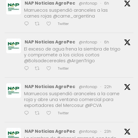
NAP Noticias AgroPec
@infonap
·
6h
Marruecos suspendió aranceles a las
carnes rojas @carne_argentina
Twitter
NAP Noticias AgroPec
@infonap
·
6h
El exceso de agua frena la siembra de trigo
y compromete a los ciclos cortos
@Bolsadecereales @ArgenTrigo
Twitter
NAP Noticias AgroPec
@infonap
·
22h
Marruecos suspendió aranceles a la carne
roja y abre una ventana comercial para
exportadores del Mercosur @IPCVA
Twitter
NAP Noticias AgroPec
@infonap
·
23h