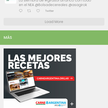
La siembra de #girasol arrancó con todo
en el NEA @Bolsadecereales @asagirok
Twitter
Load More
MÁS