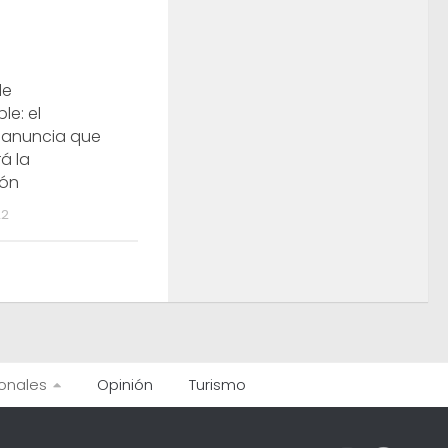
de
le: el
 anuncia que
á la
ión
22
onales
Opinión
Turismo