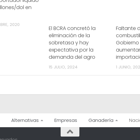
ortador liquidó
illones/dol en
MBRE, 2020
El BCRA concretó la
Faltante 
eliminación de la
combustib
sobretasa y hay
Gobierno
expectativa por la
aumentar
demanda del agro
importac
15 JULIO, 2024
1 JUNIO, 20
Alternativas
Empresas
Ganadería
Naci
ervados.