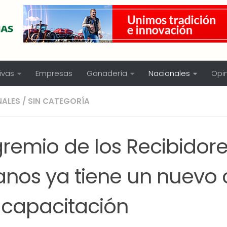
ivas
Empresas
Ganadería
Nacionales
Opi
NALES
/
SIN CATEGORÍA
gremio de los Recibidor
anos ya tiene un nuevo 
 capacitación