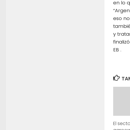
en lo q
“Argen
eso no
tambié
y trata
finali
EB .
TAM
El secto