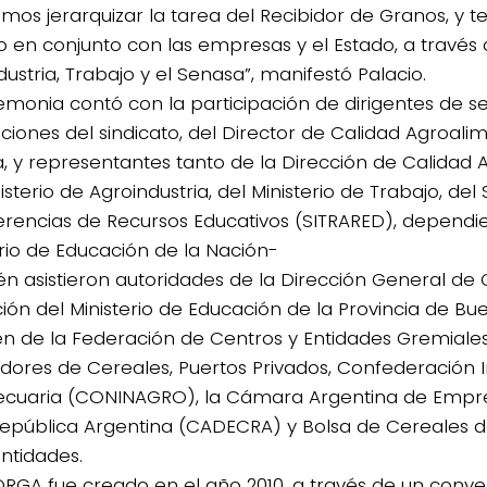
mos jerarquizar la tarea del Recibidor de Granos, y
o en conjunto con las empresas y el Estado, a través d
ustria, Trabajo y el Senasa”, manifestó Palacio.
emonia contó con la participación de dirigentes de s
ciones del sindicato, del Director de Calidad Agroalim
, y representantes tanto de la Dirección de Calidad 
isterio de Agroindustria, del Ministerio de Trabajo, de
erencias de Recursos Educativos (SITRARED), dependi
erio de Educación de la Nación-
n asistieron autoridades de la Dirección General de 
ión del Ministerio de Educación de la Provincia de Bu
n de la Federación de Centros y Entidades Gremiale
dores de Cereales, Puertos Privados, Confederación 
cuaria (CONINAGRO), la Cámara Argentina de Empre
República Argentina (CADECRA) y Bolsa de Cereales de
entidades.
ORGA fue creado en el año 2010, a través de un conv