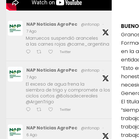
NAP Noticias AgroPec
@infonap
·
BUENO
7 Ago
Granos
Marruecos suspendió aranceles
Formac
a las carnes rojas @carne_argentina
en la a
Twitter
entidad
“Esto 
NAP Noticias AgroPec
@infonap
·
honesti
7 Ago
necesi
El exceso de agua frena la
siembra de trigo y compromete a los
Genera
ciclos cortos @Bolsadecereales
El tit
@ArgenTrigo
“siemp
Twitter
trabaj
trabaj
NAP Noticias AgroPec
@infonap
·
trabaj
6 Ago