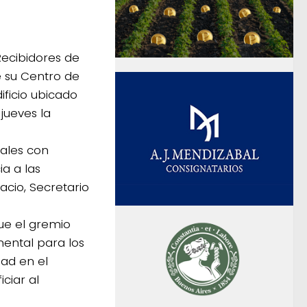
Recibidores de
e su Centro de
ficio ubicado
jueves la
iales con
ia a las
acio, Secretario
que el gremio
mental para los
dad en el
ciar al