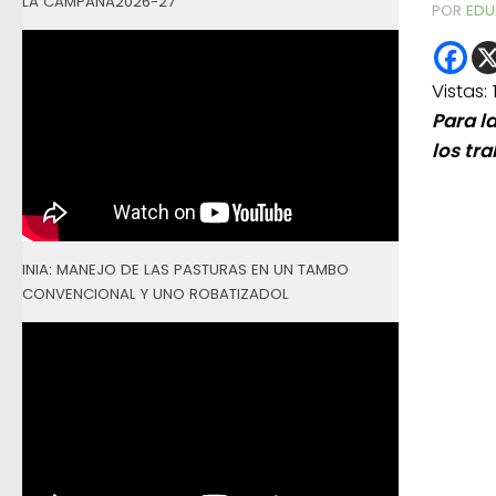
LA CAMPAÑA2026-27
POR
EDU
Vistas:
Para l
los tra
INIA: MANEJO DE LAS PASTURAS EN UN TAMBO
CONVENCIONAL Y UNO ROBATIZADOL