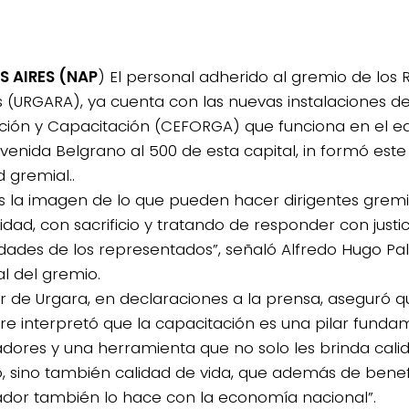
S AIRES (NAP
) El personal adherido al gremio de los 
 (URGARA), ya cuenta con las nuevas instalaciones d
ión y Capacitación (CEFORGA) que funciona en el edi
venida Belgrano al 500 de esta capital, in formó este 
 gremial..
es la imagen de lo que pueden hacer dirigentes grem
dad, con sacrificio y tratando de responder con justic
dades de los representados”, señaló Alfredo Hugo Pal
l del gremio.
ular de Urgara, en declaraciones a la prensa, aseguró 
re interpretó que la capacitación es una pilar funda
adores y una herramienta que no solo les brinda cali
o, sino también calidad de vida, que además de benefi
ador también lo hace con la economía nacional”.