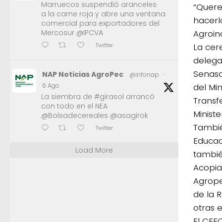
Marruecos suspendió aranceles
“Quere
a la carne roja y abre una ventana
hacerl
comercial para exportadores del
Agroind
Mercosur @IPCVA
Twitter
La cer
delega
Senasa
NAP Noticias AgroPec
@infonap
·
del Min
6 Ago
La siembra de #girasol arrancó
Transf
con todo en el NEA
Minist
@Bolsadecereales @asagirok
Tambié
Twitter
Educac
Load More
tambié
Acopia
Agrope
de la 
otras 
El CEF