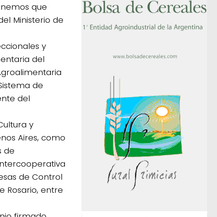
 tenemos que
el Ministerio de
eccionales y
entaria del
Agroalimentaria
l Sistema de
ente del
Cultura y
enos Aires, como
s de
Intercooperativa
sas de Control
 Rosario, entre
enio firmado