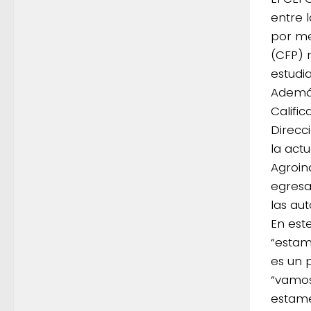
entre 
por me
(CFP) 
estudia
Además
Califi
Direcc
la act
Agroin
egresa
las au
En est
“estam
es un p
“vamos 
estame