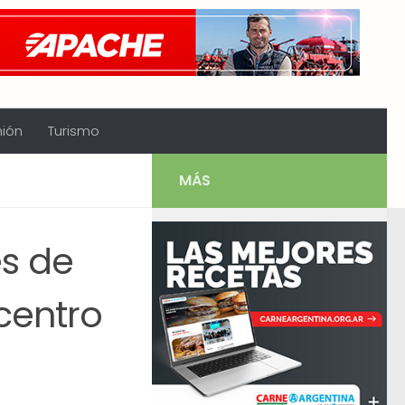
nión
Turismo
MÁS
es de
centro