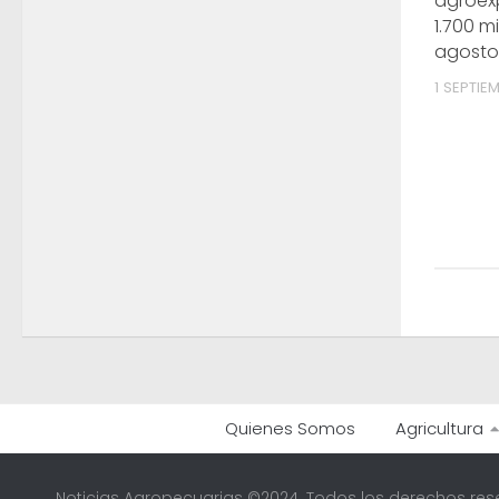
agroexp
1.700 m
agosto
1 SEPTIE
Quienes Somos
Agricultura
Noticias Agropecuarias ©2024. Todos los derechos res