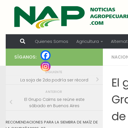
Skip to content
Quienes Somos
Agricultura
Alternat
SÍGANOS:
NACIO
SIGUIENTE
El 
La soja de 2da podría ser récord
ANTERIOR
Gr
El Grupo Cairns se reúne este
sábado en Buenos Aires
de
RECOMENDACIONES PARA LA SIEMBRA DE MAÍZ DE