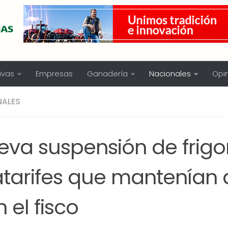
ivas
Empresas
Ganadería
Nacionales
Opi
NALES
va suspensión de frigor
tarifes que mantenían
 el fisco