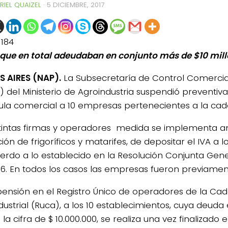
RIEL QUAIZEL
·
5 DICIEMBRE, 2017
1184
 que en total adeudaban en conjunto más de $10 mill
 AIRES (NAP).
La Subsecretaría de Control Comercia
) del Ministerio de Agroindustria suspendió preventiv
ula comercial a 10 empresas pertenecientes a la cad
stintas firmas y operadores medida se implementa 
ión de frigoríficos y matarifes, de depositar el IVA a 
erdo a lo establecido en la Resolución Conjunta Gene
16. En todos los casos las empresas fueron previament
pensión en el Registro Único de operadores de la Ca
dustrial (Ruca), a los 10 establecimientos, cuya deuda
la cifra de $ 10.000.000, se realiza una vez finalizado 