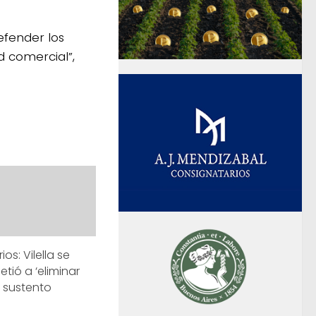
efender los
d comercial”,
ios: Vilella se
ió a ‘eliminar
n sustento