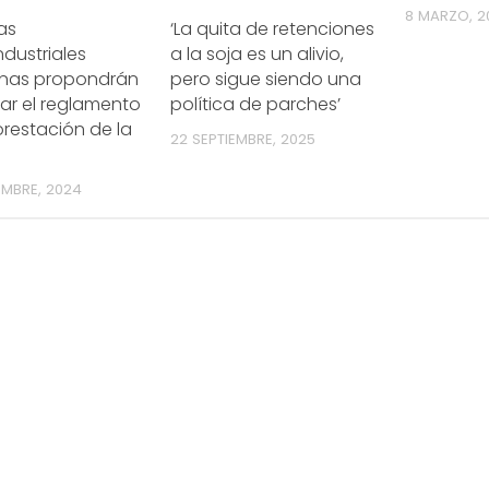
8 MARZO, 2
as
‘La quita de retenciones
dustriales
a la soja es un alivio,
inas propondrán
pero sigue siendo una
ar el reglamento
política de parches’
restación de la
22 SEPTIEMBRE, 2025
EMBRE, 2024