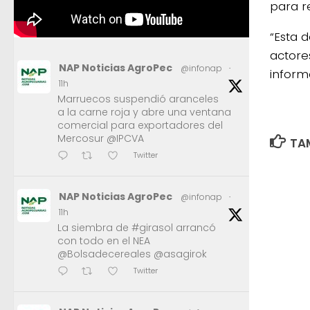
para r
“Esta 
actore
NAP Noticias AgroPec
@infonap
·
inform
11h
Marruecos suspendió aranceles
a la carne roja y abre una ventana
comercial para exportadores del
Mercosur @IPCVA
TAM
Twitter
NAP Noticias AgroPec
@infonap
·
11h
La siembra de #girasol arrancó
con todo en el NEA
@Bolsadecereales @asagirok
Twitter