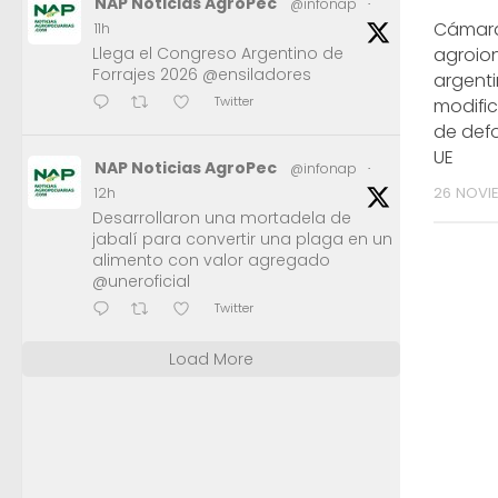
NAP Noticias AgroPec
@infonap
·
Cámar
11h
Llega el Congreso Argentino de
agroion
Forrajes 2026 @ensiladores
argent
Twitter
modific
de defo
UE
NAP Noticias AgroPec
@infonap
·
26 NOVI
12h
Desarrollaron una mortadela de
jabalí para convertir una plaga en un
alimento con valor agregado
@uneroficial
Twitter
Load More