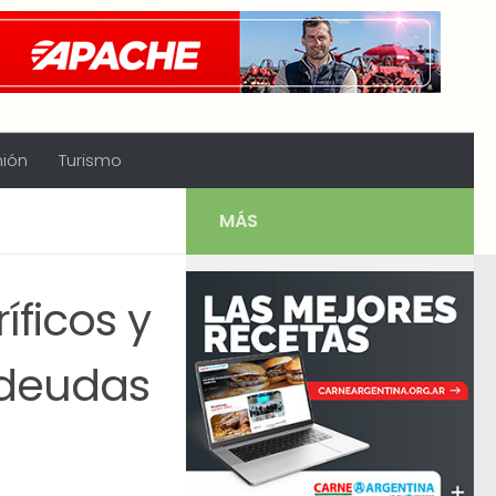
nión
Turismo
MÁS
íficos y
 deudas