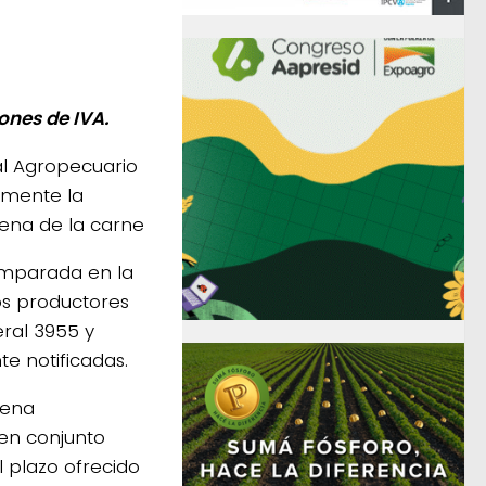
ones de IVA.
l Agropecuario
amente la
ena de la carne
amparada en la
los productores
ral 3955 y
e notificadas.
dena
 en conjunto
el plazo ofrecido