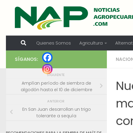
Skip to content
Quienes Somos
Agricultura
Alternat
SÍGANOS:
NACIO
SIGUIENTE
Nue
Amplían período de siembra de
algodón hasta el 10 de diciembre
ma
ANTERIOR
En San Juan desarrollan un trigo
con
tolerante a sequía
RECOMENDACIONES PARA LA SIEMBRA DE MAÍZ DE