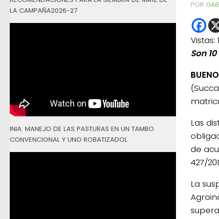
POR
GAB
LA CAMPAÑA2026-27
Vistas:
Son 10
BUENOS
(Succa
matric
Las di
INIA: MANEJO DE LAS PASTURAS EN UN TAMBO
obligac
CONVENCIONAL Y UNO ROBATIZADOL
de acu
427/20
La sus
Agroin
supera 