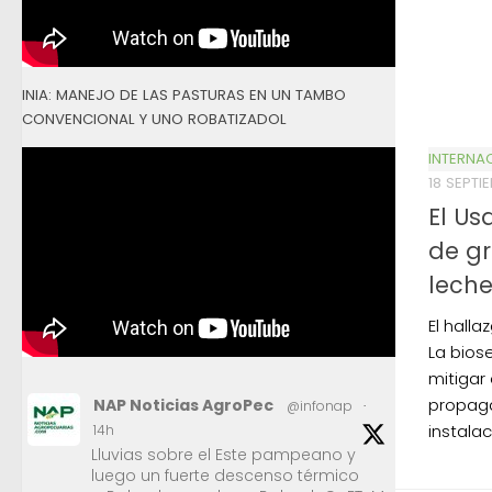
INIA: MANEJO DE LAS PASTURAS EN UN TAMBO
CONVENCIONAL Y UNO ROBATIZADOL
INTERNA
18 SEPTI
El Us
de gr
lech
El hall
La bios
mitigar 
propag
NAP Noticias AgroPec
@infonap
·
instalac
14h
Lluvias sobre el Este pampeano y
luego un fuerte descenso térmico