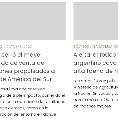
S
1 OCTUBRE, 2020
BOVINOS
/
GANADERÍA
25
 cerró el mayor
Alerta: el rode
rdo de venta de
argentino cayó 
ones propulsados a
alta faena de 
e América del Sur
Los datos fueron publi
Ministerio de Agricult
esa lleva adelante una
la Nación. En vacas y v
gia de triple impacto, poniendo el
perdió más de 2%, mie
nto en la obtención de resultados
de machos mejoró.
cio exitosos, como en la
ración del entorno en donde