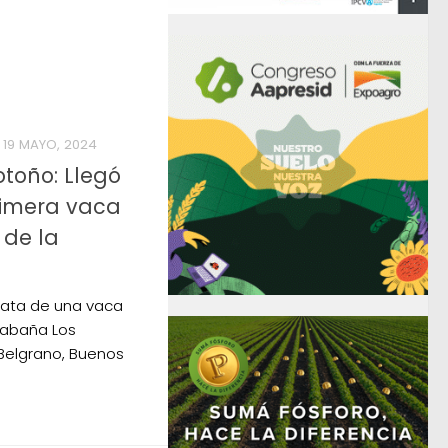
19 MAYO, 2024
toño: Llegó
rimera vaca
 de la
 rata de una vaca
 cabaña Los
Belgrano, Buenos