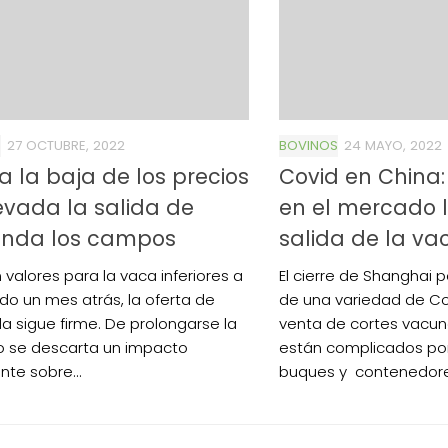
S
27 OCTUBRE, 2022
BOVINOS
24 MAYO, 2022
a la baja de los precios
Covid en China:
evada la salida de
en el mercado l
enda los campos
salida de la va
 valores para la vaca inferiores a
El cierre de Shanghai p
do un mes atrás, la oferta de
de una variedad de Cov
a sigue firme. De prolongarse la
venta de cortes vacun
o se descarta un impacto
están complicados por
nte sobre...
buques y contenedores