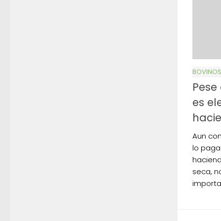
BOVINO
Pese 
es el
haci
Aun con
lo paga
haciend
seca, n
importa