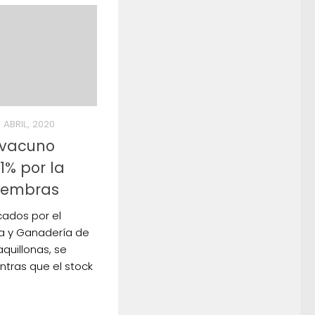
 ABRIL, 2020
o vacuno
1% por la
hembras
cados por el
ura y Ganadería de
aquillonas, se
ntras que el stock