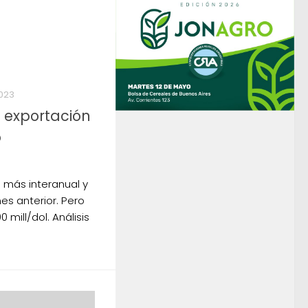
2023
a exportación
ó
% más interanual y
es anterior. Pero
 mill/dol. Análisis