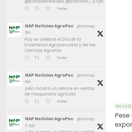
@Bolsadecereales @BolsadeC_ETyM
Twitter
NAP Noticias AgroPec
@infonap
·
15h
Hoy se celebra el Día de la
Enseñanza Agropecuaria y de las
Ciencias Agrarias
Twitter
NAP Noticias AgroPec
@infonap
·
15h
Julio mostró un rebote en ventas
de maquinaria agrícola
Twitter
SIN CAT
Pese 
NAP Noticias AgroPec
@infonap
·
expor
5 Ago