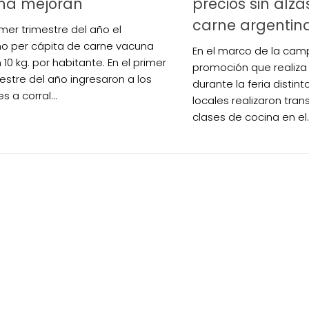
na mejoran
precios sin alza
carne argentin
imer trimestre del año el
 per cápita de carne vacuna
En el marco de la ca
10 kg. por habitante. En el primer
promoción que realiza 
estre del año ingresaron a los
durante la feria distint
 a corral...
locales realizaron tran
clases de cocina en el..