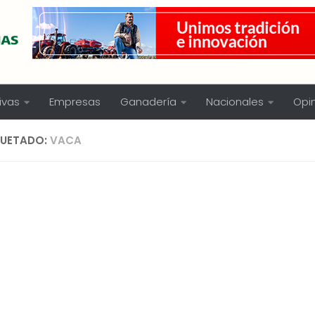
ivas
Empresas
Ganadería
Nacionales
Opi
QUETADO:
VACA