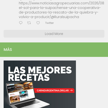
https://www.noticiasagropecuarias.com/2026/08/0
el-sol-para-la-suipachense-una-cooperativa-
de-productores-la-rescato-de-la-quiebra-y-
volvio-a-producir/@Ruralsuipacha
Twitter
Load More
MÁS