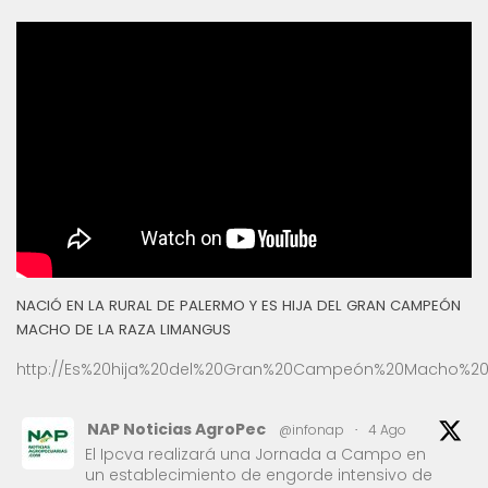
NACIÓ EN LA RURAL DE PALERMO Y ES HIJA DEL GRAN CAMPEÓN
MACHO DE LA RAZA LIMANGUS
http://Es%20hija%20del%20Gran%20Campeón%20Macho%20
NAP Noticias AgroPec
@infonap
·
4 Ago
El Ipcva realizará una Jornada a Campo en
un establecimiento de engorde intensivo de