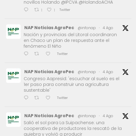
novillos Holando @IPCVA @HolandoACHA
Twitter
1
1
NAP Noticias AgroPec
@infonap
·
4 Ago
Nación y provincias del Litoral coordinaron
en Chaco un plan de respuesta ante el
fenómeno El Niño
Twitter
NAP Noticias AgroPec
@infonap
·
4 Ago
Congreso Aapresid: 'escuchar al suelo es el
1er paso para construir una agricultura
sustentable'
Twitter
NAP Noticias AgroPec
@infonap
·
4 Ago
Salió el sol para La Suipachense: una
cooperativa de productores la rescató de la
quiebra y volvió a producir