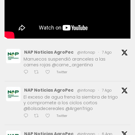
NAP Noticias AgroPec
@infonap
·
7 Ago
Marruecos suspendió aranceles a las
carnes rojas @carne_argentina
Twitter
NAP Noticias AgroPec
@infonap
·
7 Ago
El exceso de agua frena la siembra de trigo
y compromete a los ciclos cortos
@Bolsadecereales @ArgenTrigo
Twitter
NAP Noticias AgroPec
@infonap
·
6 Ago