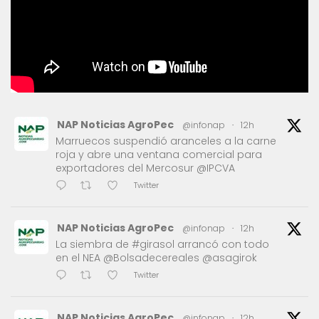
NAP Noticias AgroPec
@infonap
·
12h
Marruecos suspendió aranceles a la carne
roja y abre una ventana comercial para
exportadores del Mercosur @IPCVA
Twitter
NAP Noticias AgroPec
@infonap
·
12h
La siembra de #girasol arrancó con todo
en el NEA @Bolsadecereales @asagirok
Twitter
NAP Noticias AgroPec
@infonap
·
12h