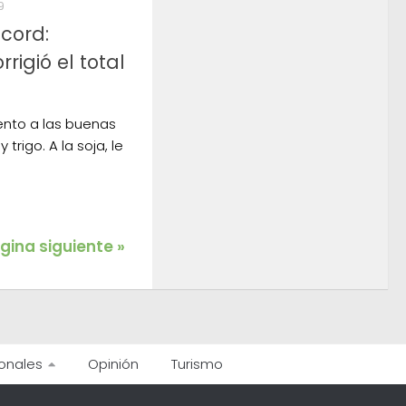
9
cord:
rigió el total
tento a las buenas
trigo. A la soja, le
gina siguiente »
onales
Opinión
Turismo