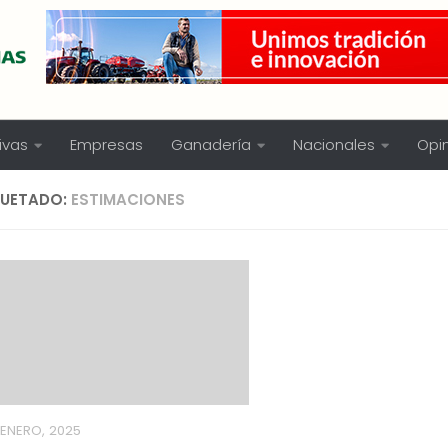
ivas
Empresas
Ganadería
Nacionales
Opi
QUETADO:
ESTIMACIONES
 ENERO, 2025