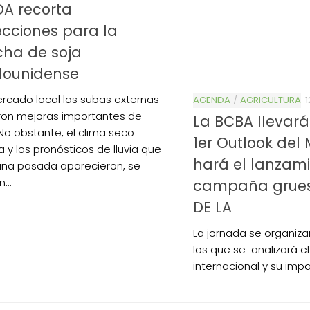
DA recorta
cciones para la
cha de soja
dounidense
ercado local las subas externas
AGENDA
/
AGRICULTURA
1
on mejoras importantes de
La BCBA llevará
 No obstante, el clima seco
1er Outlook del
a y los pronósticos de lluvia que
hará el lanzami
na pasada aparecieron, se
...
campaña grues
DE LA
La jornada se organiza
los que se analizará e
internacional y su impa