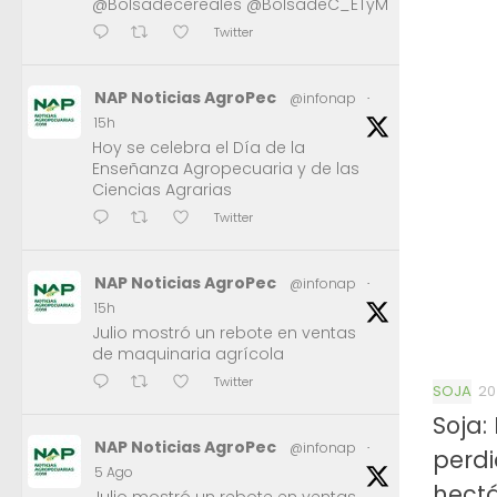
@Bolsadecereales @BolsadeC_ETyM
Twitter
NAP Noticias AgroPec
@infonap
·
15h
Hoy se celebra el Día de la
Enseñanza Agropecuaria y de las
Ciencias Agrarias
Twitter
NAP Noticias AgroPec
@infonap
·
15h
Julio mostró un rebote en ventas
de maquinaria agrícola
Twitter
SOJA
20
Soja:
NAP Noticias AgroPec
@infonap
·
perdi
5 Ago
hect