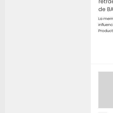
retra
de BA
La merm
influen
Product