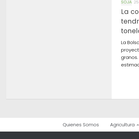
SOJA
25
La co
tendr
tone
La Bols
proyect
granos.
estimad
Quienes Somos
Agricultura