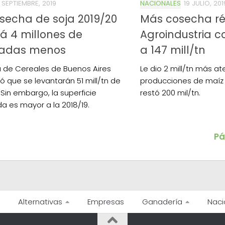
 SEPTIEMBRE, 2019
NACIONALES
19 JULIO, 201
secha de soja 2019/20
Más cosecha ré
á 4 millones de
Agroindustria cor
ladas menos
a 147 mill/tn
a de Cereales de Buenos Aires
Le dio 2 mill/tn más a
ó que se levantarán 51 mill/tn de
producciones de maíz y 
 Sin embargo, la superficie
restó 200 mil/tn.
a es mayor a la 2018/19.
Pá
Alternativas
Empresas
Ganadería
Naci