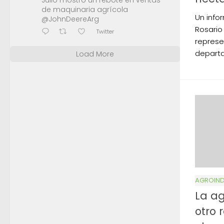
Julio mostró un rebote en ventas
de maquinaria agrícola
Un info
@JohnDeereArg
Rosario
Twitter
represe
departa
Load More
AGROIND
La ag
otro 