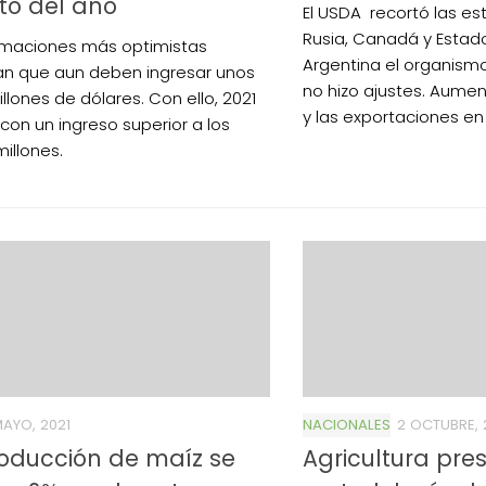
sto del año
El USDA recortó las e
Rusia, Canadá y Estad
imaciones más optimistas
Argentina el organis
n que aun deben ingresar unos
no hizo ajustes. Aume
llones de dólares. Con ello, 2021
y las exportaciones en 
 con un ingreso superior a los
illones.
MAYO, 2021
NACIONALES
2 OCTUBRE, 
oducción de maíz se
Agricultura pre