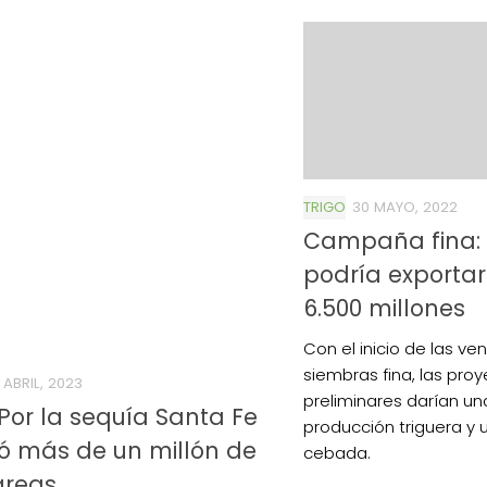
TRIGO
30 MAYO, 2022
Campaña fina: 
podría exporta
6.500 millones
Con el inicio de las v
siembras fina, las pro
 ABRIL, 2023
preliminares darían un
 Por la sequía Santa Fe
producción triguera y 
ó más de un millón de
cebada.
áreas