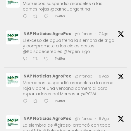
Marruecos suspendió aranceles a las
carnes rojas @carne_argentina
Twitter
NAP Noticias AgroPec
@infonap
·
7 Ago
El exceso de agua frena la siembra de trigo
y compromete a los ciclos cortos
@Bolsadecereales @ArgenTrigo
Twitter
NAP Noticias AgroPec
@infonap
·
6 Ago
Marruecos suspendió aranceles a la carne
roja y abre una ventana comercial para
exportadores del Mercosur @IPCVA
Twitter
NAP Noticias AgroPec
@infonap
·
6 Ago
La siembra de #girasol arrancó con todo
en el NEA @Bolsadecereales @asagirok