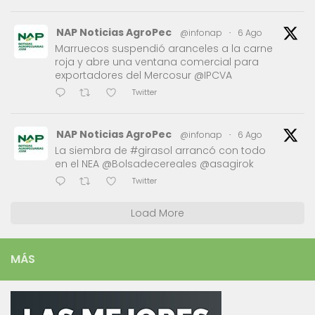
NAP Noticias AgroPec
@infonap
·
6 Ago
Marruecos suspendió aranceles a la carne
roja y abre una ventana comercial para
exportadores del Mercosur @IPCVA
Twitter
NAP Noticias AgroPec
@infonap
·
6 Ago
La siembra de #girasol arrancó con todo
en el NEA @Bolsadecereales @asagirok
Twitter
Load More
MÁS