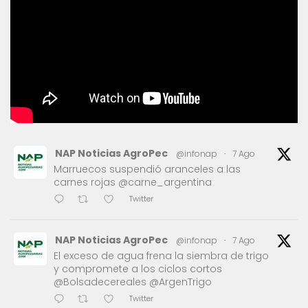
NAP Noticias AgroPec
@infonap
·
7 Ago
Marruecos suspendió aranceles a las
carnes rojas @carne_argentina
Twitter
NAP Noticias AgroPec
@infonap
·
7 Ago
El exceso de agua frena la siembra de trigo
y compromete a los ciclos cortos
@Bolsadecereales @ArgenTrigo
Twitter