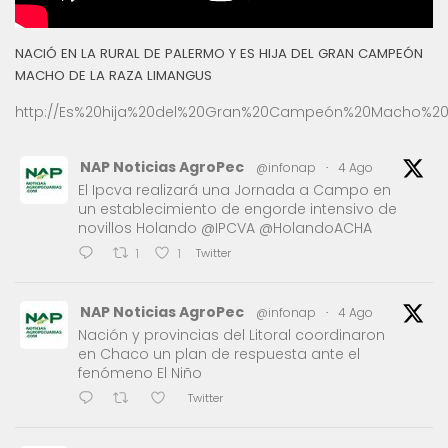
NACIÓ EN LA RURAL DE PALERMO Y ES HIJA DEL GRAN CAMPEÓN
MACHO DE LA RAZA LIMANGUS
http://Es%20hija%20del%20Gran%20Campeón%20Macho%20
NAP Noticias AgroPec
@infonap
·
4 Ago
El Ipcva realizará una Jornada a Campo en
un establecimiento de engorde intensivo de
novillos Holando @IPCVA @HolandoACHA
Twitter
1
1
NAP Noticias AgroPec
@infonap
·
4 Ago
Nación y provincias del Litoral coordinaron
en Chaco un plan de respuesta ante el
fenómeno El Niño
Twitter