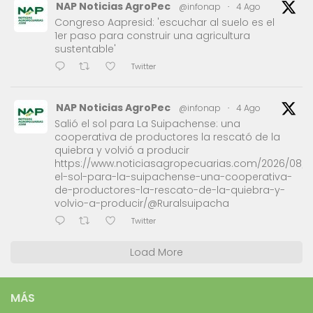
NAP Noticias AgroPec
@infonap
·
4 Ago
Congreso Aapresid: 'escuchar al suelo es el
1er paso para construir una agricultura
sustentable'
Twitter
NAP Noticias AgroPec
@infonap
·
4 Ago
Salió el sol para La Suipachense: una
cooperativa de productores la rescató de la
quiebra y volvió a producir
https://www.noticiasagropecuarias.com/2026/08/0
el-sol-para-la-suipachense-una-cooperativa-
de-productores-la-rescato-de-la-quiebra-y-
volvio-a-producir/@Ruralsuipacha
Twitter
Load More
MÁS