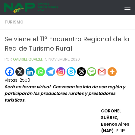
Skip to content
TURISMO
Se viene el 11° Encuentro Regional de la
Red de Turismo Rural
POR
GABRIEL QUAIZEL
·
5 NOVIEMBRE, 2020
Vistas:
2550
Será en forma virtual. Convocan los Inta de esa región y
participarán los productores rurales y prestadores
turísticos.
CORONEL
SUÁREZ,
Buenos Aires
(NAP).
El 11°