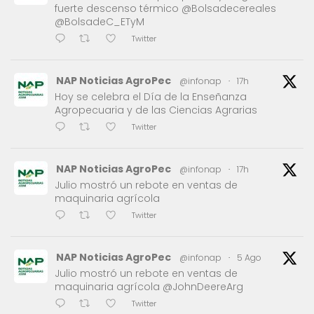
fuerte descenso térmico @Bolsadecereales
@BolsadeC_ETyM
Twitter
NAP Noticias AgroPec
@infonap
·
17h
Hoy se celebra el Día de la Enseñanza
Agropecuaria y de las Ciencias Agrarias
Twitter
NAP Noticias AgroPec
@infonap
·
17h
Julio mostró un rebote en ventas de
maquinaria agrícola
Twitter
NAP Noticias AgroPec
@infonap
·
5 Ago
Julio mostró un rebote en ventas de
maquinaria agrícola @JohnDeereArg
Twitter