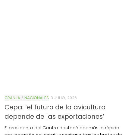
GRANJA
/
NACIONALES
3 JULIO, 2026
Cepa: ‘el futuro de la avicultura
depende de las exportaciones’
El presidente del Centro destacó además la rápida
recuperación del estatus sanitario tras los brotes de