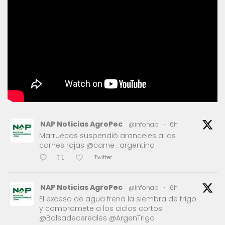
NAP Noticias AgroPec
@infonap
·
6h
Marruecos suspendió aranceles a las
carnes rojas @carne_argentina
Twitter
NAP Noticias AgroPec
@infonap
·
6h
El exceso de agua frena la siembra de trigo
y compromete a los ciclos cortos
@Bolsadecereales @ArgenTrigo