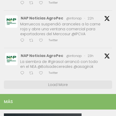
Twitter
NAP Noticias AgroPec
@infonap
·
22h
Marruecos suspendió aranceles a la carne
roja y abre una ventana comercial para
exportadores del Mercosur @IPCVA
Twitter
NAP Noticias AgroPec
@infonap
·
23h
La siembra de #girasol arrancó con todo
en el NEA @Bolsadecereales @asagirok
Twitter
Load More
MÁS