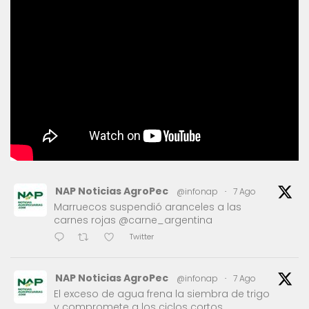
NAP Noticias AgroPec
@infonap
·
7 Ago
Marruecos suspendió aranceles a las
carnes rojas @carne_argentina
Twitter
NAP Noticias AgroPec
@infonap
·
7 Ago
El exceso de agua frena la siembra de trigo
y compromete a los ciclos cortos