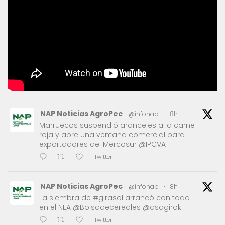
NAP Noticias AgroPec
@infonap
·
8h
Marruecos suspendió aranceles a la carne
roja y abre una ventana comercial para
exportadores del Mercosur @IPCVA
Twitter
NAP Noticias AgroPec
@infonap
·
8h
La siembra de #girasol arrancó con todo
en el NEA @Bolsadecereales @asagirok
Twitter