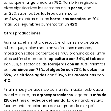
tanto que el
trigo
creció un
75%
. También registraron
alzas significativas los sectores de la
pesca,
con
un
28%
superior. Los
lácteos
aumentaron
un
24%,
mientras que las
hortalizas pesadas
un 20%
más. Las
legumbres
aumentaron un
42%.
Otras producciones
Asimismo, el ministro destacó el dinamismo de otros
rubros que, si bien manejan volúmenes menores,
mostraron saltos porcentuales muy pronunciados. Entre
ellos están el rubro de la
apicultura con 84%, el tabaco
con
83%,
el sector de las
forrajeras con un 78%,
mientras
que
porcinos con 78%, el algodón con 73%, la colza
con
55%,
los
cítricos agrios
con
50%,
y las
aromáticas
con
41%
.
Finalmente, y de acuerdo con la información publicada
por el ministro, las
agroexportaciones
llegaron a
más de
125 destinos alrededor del mundo
. La demanda estuvo
fuertemente traccionada por un grupo de diez países