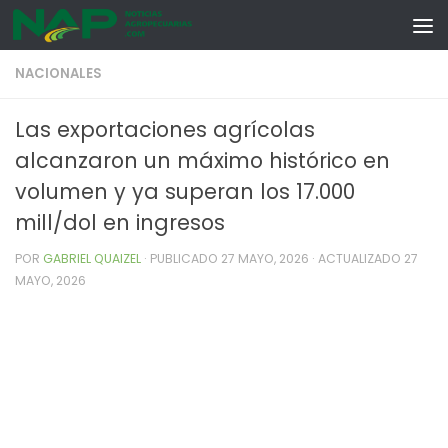
Skip to content
NACIONALES
Las exportaciones agrícolas
alcanzaron un máximo histórico en
volumen y ya superan los 17.000
mill/dol en ingresos
POR
GABRIEL QUAIZEL
· PUBLICADO
27 MAYO, 2026
· ACTUALIZADO
27
MAYO, 2026