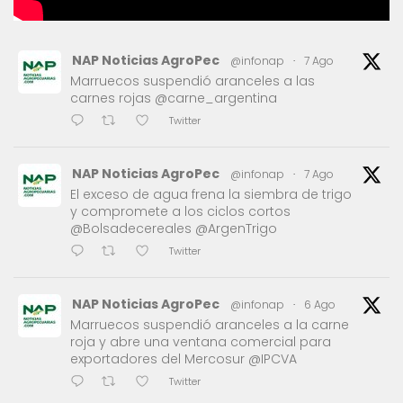
NAP Noticias AgroPec
@infonap
·
7 Ago
Marruecos suspendió aranceles a las
carnes rojas @carne_argentina
Twitter
NAP Noticias AgroPec
@infonap
·
7 Ago
El exceso de agua frena la siembra de trigo
y compromete a los ciclos cortos
@Bolsadecereales @ArgenTrigo
Twitter
NAP Noticias AgroPec
@infonap
·
6 Ago
Marruecos suspendió aranceles a la carne
roja y abre una ventana comercial para
exportadores del Mercosur @IPCVA
Twitter