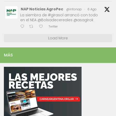
NAP Noticias AgroPec
@infonap
·
6 Ago
La siembra de #girasol arrancó con todo
en el NEA @Bolsadecereales @asagirok
Twitter
Load More
MÁS