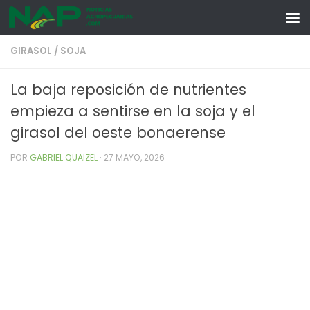
Skip to content
GIRASOL
/
SOJA
La baja reposición de nutrientes
empieza a sentirse en la soja y el
girasol del oeste bonaerense
POR
GABRIEL QUAIZEL
·
27 MAYO, 2026