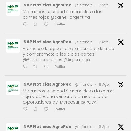
NAP Noticias AgroPec
@infonap
·
7 Ago
Marruecos suspendió aranceles a las
carnes rojas @carne_argentina
Twitter
NAP Noticias AgroPec
@infonap
·
7 Ago
El exceso de agua frena la siembra de trigo
y compromete a los ciclos cortos
@Bolsadecereales @ArgenTrigo
Twitter
NAP Noticias AgroPec
@infonap
·
6 Ago
Marruecos suspendió aranceles a la carne
roja y abre una ventana comercial para
exportadores del Mercosur @IPCVA
Twitter
NAP Noticias AgroPec
@infonap
·
6 Ago