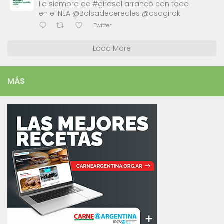
La siembra de #girasol arrancó con todo
en el NEA @Bolsadecereales @asagirok
Twitter
Load More
MÁS