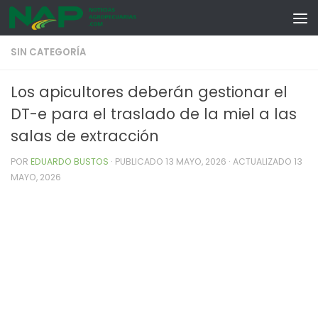
Skip to content
SIN CATEGORÍA
Los apicultores deberán gestionar el
DT-e para el traslado de la miel a las
salas de extracción
POR
EDUARDO BUSTOS
· PUBLICADO
13 MAYO, 2026
· ACTUALIZADO
13
MAYO, 2026