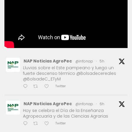
NAP Noticias AgroPec
@infonap
·
5h
Lluvias sobre el Este pampeano y luego un
fuerte descenso térmico @Bolsadecereales
@BolsadeC_ETyM
Twitter
NAP Noticias AgroPec
@infonap
·
6h
Hoy se celebra el Día de la Enseñanza
Agropecuaria y de las Ciencias Agrarias
Twitter